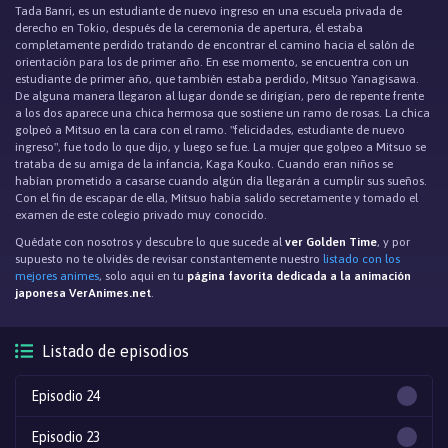
Tada Banri, es un estudiante de nuevo ingreso en una escuela privada de
derecho en Tokio, después de la ceremonia de apertura, él estaba
completamente perdido tratando de encontrar el camino hacia el salón de
orientación para los de primer año. En ese momento, se encuentra con un
estudiante de primer año, que también estaba perdido, Mitsuo Yanagisawa.
De alguna manera llegaron al lugar donde se dirigían, pero de repente frente
a los dos aparece una chica hermosa que sostiene un ramo de rosas. La chica
golpeó a Mitsuo en la cara con el ramo. "felicidades, estudiante de nuevo
ingreso", fue todo lo que dijo, y luego se fue. La mujer que golpeo a Mitsuo se
trataba de su amiga de la infancia, Kaga Kouko. Cuando eran niños se
habían prometido a casarse cuando algún día llegarán a cumplir sus sueños.
Con el fin de escapar de ella, Mitsuo había salido secretamente y tomado el
examen de este colegio privado muy conocido.
Quédate con nosotros y descubre lo que sucede al
ver Golden Time
, y por
supuesto no te olvidés de revisar constantemente nuestro
listado con los
mejores animes
, solo aqui en tu
página favorita dedicada a la animación
japonesa VerAnimes.net
.
Listado de episodios
Episodio 24
Episodio 23