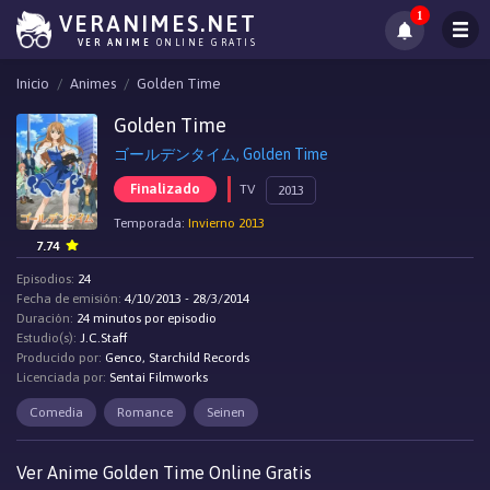
1
VERANIMES.NET
VER ANIME
ONLINE GRATIS
Inicio
Animes
Golden Time
Golden Time
ゴールデンタイム, Golden Time
Finalizado
TV
2013
Temporada:
Invierno 2013
7.74
Episodios:
24
Fecha de emisión:
4/10/2013 - 28/3/2014
Duración:
24 minutos por episodio
Estudio(s):
J.C.Staff
Producido por:
Genco, Starchild Records
Licenciada por:
Sentai Filmworks
Comedia
Romance
Seinen
Ver Anime Golden Time Online Gratis