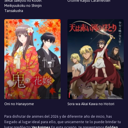
Sekai Saikyou no Kouei:
Otome Kaijuu Caraméliser
Meikyuukoku no Shinjin
Tansakusha
TV
TV
Oni no Hanayome
Sora wa Akai Kawa no Hotori
Para disfrutar de animes del 2026 y de diferente año de inicio, has
llegado al lugar ideal para ello, que unicamente te lo puede brindar tu
lugar predilecto
VerAnimes
En esta ocasión, te presentamos
Golden