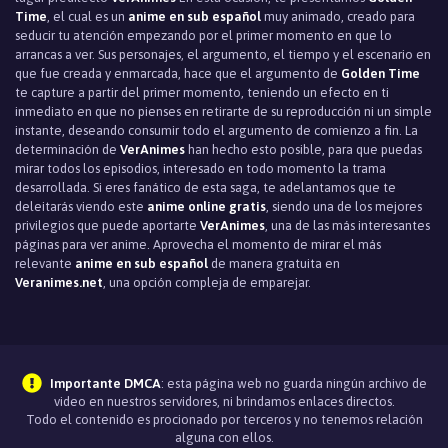
Time
, el cual es un
anime en sub español
muy animado, creado para
seducir tu atención empezando por el primer momento en que lo
arrancas a ver. Sus personajes, el argumento, el tiempo y el escenario en
que fue creada y enmarcada, hace que el argumento de
Golden Time
te capture a partir del primer momento, teniendo un efecto en ti
inmediato en que no pienses en retirarte de su reproducción ni un simple
instante, deseando consumir todo el argumento de comienzo a fin. La
determinación de
VerAnimes
han hecho esto posible, para que puedas
mirar todos los episodios, interesado en todo momento la trama
desarrollada. Si eres fanático de esta saga, te adelantamos que te
deleitarás viendo este
anime online gratis
, siendo una de los mejores
privilegios que puede aportarte
VerAnimes
, una de las más interesantes
páginas para ver anime. Aprovecha el momento de mirar el más
relevante
anime en sub español
de manera gratuita en
Veranimes.net
, una opción compleja de emparejar.
Importante DMCA
: esta página web no guarda ningún archivo de
video en nuestros servidores, ni brindamos enlaces directos.
Todo el contenido es procionado por terceros y no tenemos relación
alguna con ellos.