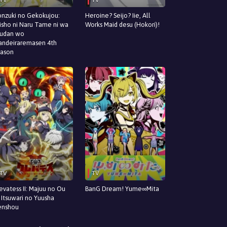
nzuki no Gekokujou:
Heroine? Seijo? Iie, All
isho ni Naru Tame ni wa
Works Maid desu (Hokori)!
udan wo
andeiraremasen 4th
ason
TV
TV
evatess II: Majuu no Ou
BanG Dream! Yume∞Mita
 Itsuwari no Yuusha
enshou