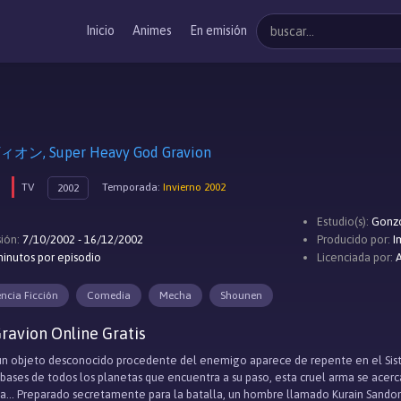
Inicio
Animes
En emisión
, Super Heavy God Gravion
TV
Temporada:
Invierno 2002
2002
Estudio(s):
Gonz
ión:
7/10/2002 - 16/12/2002
Producido por:
I
inutos por episodio
Licenciada por:
encia Ficción
Comedia
Mecha
Shounen
ravion Online Gratis
 un objeto desconocido procedente del enemigo aparece de repente en el Sis
bases de todos los planetas que encuentra a su paso, esta cruel arma se acerca 
ta... Preparado secretamente para la batalla, un hombre llamado Kurain Sando