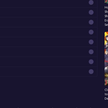
Ho
Sh
Sh
Er
Se
Cl
to
D