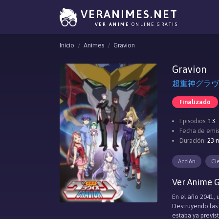
VERANIMES.NET
VER ANIME
ONLINE GRATIS
Inicio
Animes
Gravion
Gravion
超重神グラヴィオン
Finalizado
Episodios:
13
Fecha de emis
Duración:
23 m
Acción
Ci
Ver Anime G
En el año 2041,
Destruyendo las 
estaba ya previs