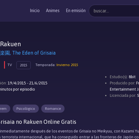
Inicio
Animes
En emisión
 Rakuen
The Eden of Grisaia
TV
Temporada:
Invierno 2015
2015
Estudio(s):
8bit
ión:
19/4/2015 - 21/6/2015
Producido por:
F
inutos por episodio
Entertainment J
Licenciada por:
S
rem
Psicológico
Romance
risaia no Rakuen Online Gratis
e inmediatamente después de los eventos de Grisaia no Meikyuu, con Kazami Y
 terrorista internacional, que ha conseguido entrar a las fronteras de Japón 