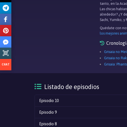
tanto, en la Aca
Las chicas había
alrededor? ¿Y de
Sachi, Yumiko, y 
Quédate con nos
los mejores ani
Cronologí
Grisaia no Me
Grisaia no Ra
Grisaia: Phan
Listado de episodios
Episodio 10
Episodio 9
Episodio 8