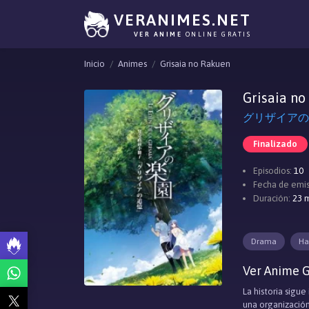
VERANIMES.NET
VER ANIME
ONLINE GRATIS
Inicio
Animes
Grisaia no Rakuen
Grisaia no
グリザイアの楽園, 
Finalizado
Episodios:
10
Fecha de emis
Duración:
23 m
Drama
Ha
Ver Anime G
La historia sigu
una organización