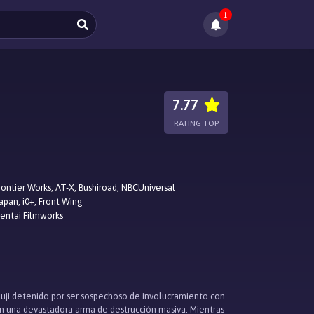
1
7.77
RATING TOP
rontier Works, AT-X, Bushiroad, NBCUniversal
apan, i0+, Front Wing
entai Filmworks
uuji detenido por ser sospechoso de involucramiento con
con una devastadora arma de destrucción masiva. Mientras