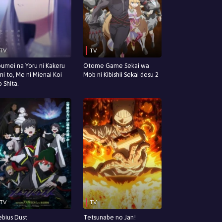
TV
TV
umei na Yoru ni Kakeru
Otome Game Sekai wa
mi to, Me ni Mienai Koi
Mob ni Kibishii Sekai desu 2
 Shita.
TV
TV
bius Dust
Tetsunabe no Jan!