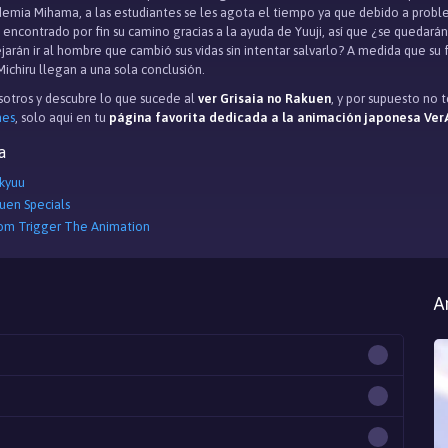
demia Mihama, a las estudiantes se les agota el tiempo ya que debido a prob
n encontrado por fin su camino gracias a la ayuda de Yuuji, así que ¿se quedar
jarán ir al hombre que cambió sus vidas sin intentar salvarlo? A medida que s
Michiru llegan a una sola conclusión.
otros y descubre lo que sucede al
ver Grisaia no Rakuen
, y por supuesto no
mes
, solo aqui en tu
página favorita dedicada a la animación japonesa Ver
a
ikyuu
kuen Specials
tom Trigger The Animation
A