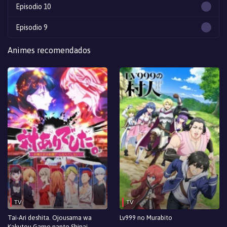
Episodio 10
Episodio 9
Episodio 8
Animes recomendados
Episodio 7
Episodio 6
Episodio 5
Episodio 4
Episodio 3
Episodio 2
Episodio 1
TV
TV
Tai-Ari deshita. Ojousama wa
Lv999 no Murabito
Kakutou Game nante Shinai