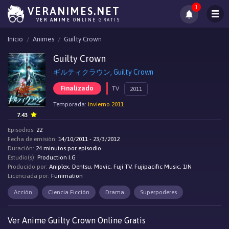
1
VERANIMES.NET
VER ANIME
ONLINE GRATIS
Inicio
Animes
Guilty Crown
Guilty Crown
ギルティクラウン, Guilty Crown
Finalizado
TV
2011
Temporada:
Invierno 2011
7.43
Episodios:
22
Fecha de emisión:
14/10/2011 - 23/3/2012
Duración:
24 minutos por episodio
Estudio(s):
Production I.G
Producido por:
Aniplex, Dentsu, Movic, Fuji TV, Fujipacific Music, 1IN
Licenciada por:
Funimation
Acción
Ciencia Ficción
Drama
Superpoderes
Ver Anime Guilty Crown Online Gratis