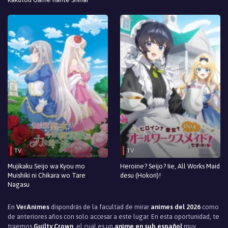
TV
TV
Mujikaku Seijo wa Kyou mo
Heroine? Seijo? Iie, All Works Maid
Muishiki ni Chikara wo Tare
desu (Hokori)!
Nagasu
En
VerAnimes
dispondrás de la facultad de mirar
animes del 2026
como
de anteriores años con solo accesar a este lugar. En esta oportunidad, te
traemos
Guilty Crown
, el cual es un
anime en sub español
muy