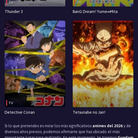
TV
TV
Episodio 2
Thunder 3
BanG Dream! Yume∞Mita
Episodio 1
TV
TV
Detective Conan
Tetsunabe no Jan!
Si lo que pretendes es mirar los más significativos
animes del 2026
y de
diversos años previos, podemos afirmarte que has ubicado el más
importante lugar para realizarlo. En este momento, te traemos
Gundam