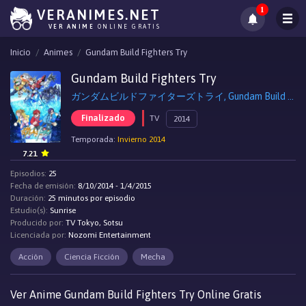
1
VERANIMES.NET
VER ANIME
ONLINE GRATIS
Inicio
Animes
Gundam Build Fighters Try
Gundam Build Fighters Try
ガンダムビルドファイターズトライ, Gundam Build Fighters Try
Finalizado
TV
2014
Temporada:
Invierno 2014
7.21
Episodios:
25
Fecha de emisión:
8/10/2014 - 1/4/2015
Duración:
25 minutos por episodio
Estudio(s):
Sunrise
Producido por:
TV Tokyo, Sotsu
Licenciada por:
Nozomi Entertainment
Acción
Ciencia Ficción
Mecha
Ver Anime Gundam Build Fighters Try Online Gratis