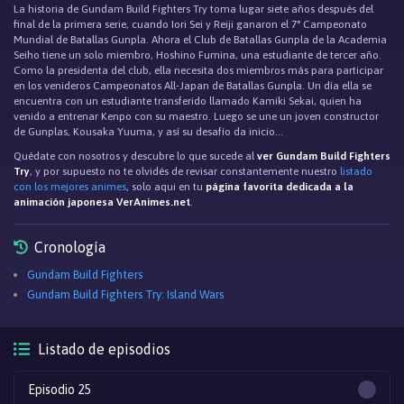
La historia de Gundam Build Fighters Try toma lugar siete años después del
final de la primera serie, cuando Iori Sei y Reiji ganaron el 7° Campeonato
Mundial de Batallas Gunpla. Ahora el Club de Batallas Gunpla de la Academia
Seiho tiene un solo miembro, Hoshino Fumina, una estudiante de tercer año.
Como la presidenta del club, ella necesita dos miembros más para participar
en los venideros Campeonatos All-Japan de Batallas Gunpla. Un día ella se
encuentra con un estudiante transferido llamado Kamiki Sekai, quien ha
venido a entrenar Kenpo con su maestro. Luego se une un joven constructor
de Gunplas, Kousaka Yuuma, y así su desafío da inicio…
Quédate con nosotros y descubre lo que sucede al
ver Gundam Build Fighters
Try
, y por supuesto no te olvidés de revisar constantemente nuestro
listado
con los mejores animes
, solo aqui en tu
página favorita dedicada a la
animación japonesa VerAnimes.net
.
Cronología
Gundam Build Fighters
Gundam Build Fighters Try: Island Wars
Listado de episodios
Episodio 25