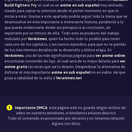
Build Fighters Try
, el cual es un
anime en sub español
muy animado,
creado para captar tu atención desde el primer momento en que lo
inicias a mirar. Gracias a este apartado podrás seguir toda la trama que se
desenvuelve en esta importante e interesante historia, pendiente a lo
que pueda evidenciarse desde sus principios a su conclusión, sin
separtarte por un minuto de ella. Todo esto es producto del trabajo
realizado por
VerAnimes
, quien ha hecho todo lo posible para tener
cada uno de los capítulos, y sus nuevos episodios, para que no te pierdas
de los más mínimos detalles de su desarrollo y última etapa. En
VerAnimes
, una de las más significativas páginas para
ver anime online
encontrarás contenido de lujo, el cuál será de tu mejor deleite para
ver
anime gratis
las veces que así lo desees. Desperdiciar la alternativa de
disfrutar el más importante
anime en sub español
no es viable. Así que
goza a cabalidad de tu visita a
Veranimes.net
Importante DMCA
: esta página web no guarda ningún archivo de
video en nuestros servidores, ni brindamos enlaces directos.
Todo el contenido es procionado por terceros y no tenemos relación
alguna con ellos.