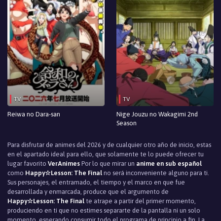
TV
TV
Reiwa no Dara-san
Nige Jouzu no Wakagimi 2nd
Season
Para disfrutar de animes del 2026 y de cualquier otro año de inicio, estas
en el apartado ideal para ello, que solamente te lo puede ofrecer tu
lugar favorito
VerAnimes
Por lo que mirar un
anime en sub español
como
Happy☆Lesson: The Final
no será inconveniente alguno para ti.
Sus personajes, el entramado, el tiempo y el marco en que fue
desarrollada y enmarcada, produce que el argumento de
Happy☆Lesson: The Final
te atrape a partir del primer momento,
produciendo en ti que no estimes separarte de la pantalla ni un solo
momento, esperando consumir todo el programa de principio a fin. La