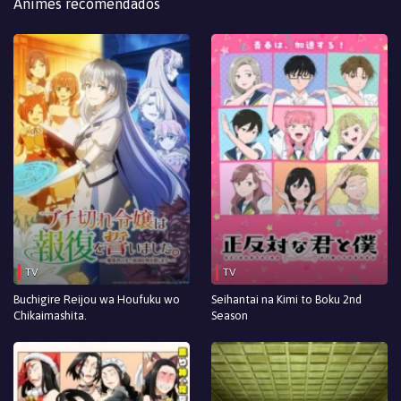
Animes recomendados
TV
TV
Buchigire Reijou wa Houfuku wo
Seihantai na Kimi to Boku 2nd
Chikaimashita.
Season