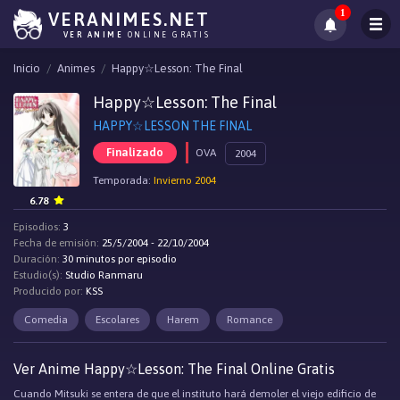
1
VERANIMES.NET
VER ANIME
ONLINE GRATIS
Inicio
Animes
Happy☆Lesson: The Final
Happy☆Lesson: The Final
HAPPY☆LESSON THE FINAL
Finalizado
OVA
2004
Temporada:
Invierno 2004
6.78
Episodios:
3
Fecha de emisión:
25/5/2004 - 22/10/2004
Duración:
30 minutos por episodio
Estudio(s):
Studio Ranmaru
Producido por:
KSS
Comedia
Escolares
Harem
Romance
Ver Anime Happy☆Lesson: The Final Online Gratis
Cuando Mitsuki se entera de que el instituto hará demoler el viejo edificio de