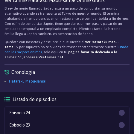
Ver Anime Hataraku Maou-sama! Online Gratis
El rey demonio llamado Sadao está a un paso de conquistar su mundo
alternativo cuando se transporta al Tokyo de nuestro mundo. Él termina
trabajando a tiempo parcial en un restaurante de comida rápida a fin de mes.
Con el fin de conquistar Japón, tiene que dar el primer paso y pasar de un
empleado temporal a un empleado completo. Mientras tanto, la heroína
Emilia llegó a Japón también, en persecución de Sadao.
Quédate con nosotros y descubre lo que sucede al
ver Hataraku Maou-
sama!
, y por supuesto no te olvidés de revisar constantemente nuestro
listado
con los mejores animes
, solo aqui en tu
página favorita dedicada a la
animación japonesa VerAnimes.net
.
Cronología
Hataraku Maou-sama!
Listado de episodios
Episodio 24
Episodio 23