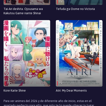
TV
TV
Episodio 29
Tai-Ari deshita. Ojousama wa
Tefuda ga Oome no Victoria
Kakutou Game nante Shinai
Episodio 28
Episodio 27
Episodio 26
Episodio 25
Episodio 24
Episodio 23
Episodio 22
TV
TV
Episodio 21
Kore Kaite Shine
Atri: My Dear Moments
Episodio 20
Para ver animes del 2026 y de diferente año de inicio, estas en el
Episodio 19
apartado perfecto para ello, que solo te lo puede ofrecer tu lugar