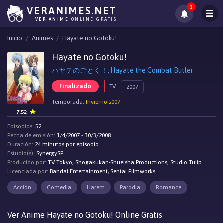
1
VERANIMES.NET
VER ANIME
ONLINE GRATIS
Inicio
Animes
Hayate no Gotoku!
Hayate no Gotoku!
ハヤテのごとく！, Hayate the Combat Butler
Finalizado
TV
2007
Temporada:
Invierno 2007
7.52
Episodios:
52
Fecha de emisión:
1/4/2007 - 30/3/2008
Duración:
24 minutos por episodio
Estudio(s):
SynergySP
Producido por:
TV Tokyo, Shogakukan-Shueisha Productions, Studio Tulip
Licenciada por:
Bandai Entertainment, Sentai Filmworks
Acción
Comedia
Harem
Parodia
Romance
Ver Anime Hayate no Gotoku! Online Gratis