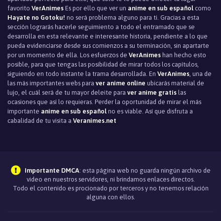
favorito
VerAnimes
Es por ello que ver un
anime en sub español
como
Episodio 18
Hayate no Gotoku!
no será problema alguno para ti. Gracias a esta
sección lograrás hacerle seguimiento a todo el entramado que se
desarrolla en esta relevante e interesante historia, pendiente a lo que
Episodio 17
pueda evidenciarse desde sus comienzos a su terminación, sin apartarte
por un momento de ella. Los esfuerzos de
VerAnimes
han hecho esto
Episodio 16
posible, para que tengas las posibilidad de mirar todos los capítulos,
siguiendo en todo instante la trama desarrollada. En
VerAnimes
, una de
Episodio 15
las más importantes webs para
ver anime online
ubicarás material de
lujo, el cuál será de tu mayor deleite para
ver anime gratis
las
Episodio 14
ocasiones que así lo requieras. Perder la oportunidad de mirar el más
importante
anime en sub español
no es viable. Así que disfruta a
Episodio 13
cabalidad de tu visita a
Veranimes.net
Episodio 12
Episodio 11
Importante DMCA
: esta página web no guarda ningún archivo de
Episodio 10
video en nuestros servidores, ni brindamos enlaces directos.
Todo el contenido es procionado por terceros y no tenemos relación
alguna con ellos.
Episodio 9
Episodio 8