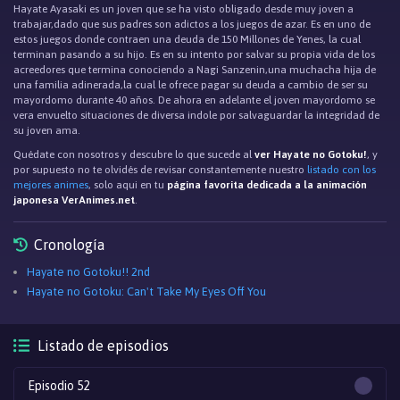
Hayate Ayasaki es un joven que se ha visto obligado desde muy joven a
trabajar,dado que sus padres son adictos a los juegos de azar. Es en uno de
estos juegos donde contraen una deuda de 150 Millones de Yenes, la cual
terminan pasando a su hijo. Es en su intento por salvar su propia vida de los
acreedores que termina conociendo a Nagi Sanzenin,una muchacha hija de
una familia adinerada,la cual le ofrece pagar su deuda a cambio de ser su
mayordomo durante 40 años. De ahora en adelante el joven mayordomo se
vera envuelto situaciones de diversa indole por salvaguardar la integridad de
su joven ama.
Quédate con nosotros y descubre lo que sucede al
ver Hayate no Gotoku!
, y
por supuesto no te olvidés de revisar constantemente nuestro
listado con los
mejores animes
, solo aqui en tu
página favorita dedicada a la animación
japonesa VerAnimes.net
.
Cronología
Hayate no Gotoku!! 2nd
Hayate no Gotoku: Can't Take My Eyes Off You
Listado de episodios
Episodio 52