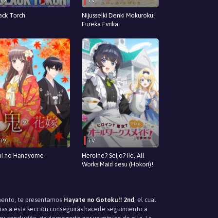
TV
TV
ack Torch
Nijusseiki Denki Mokuroku:
Eureka Evrika
TV
TV
i no Hanayome
Heroine? Seijo? Iie, All
Works Maid desu (Hokori)!
omento, te presentamos
Hayate no Gotoku!! 2nd
, el cual
ias a esta sección conseguirás hacerle seguimiento a