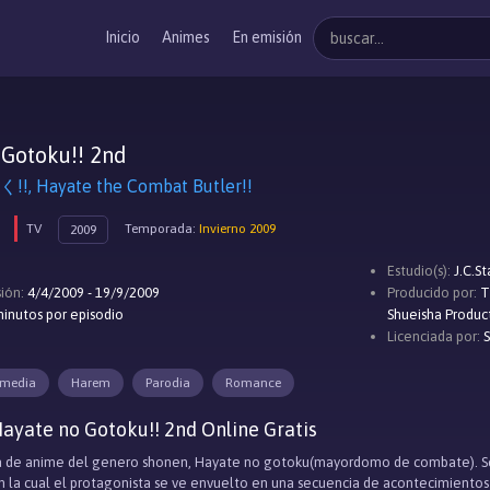
Inicio
Animes
En emisión
 Gotoku!! 2nd
 Hayate the Combat Butler!!
TV
Temporada:
Invierno 2009
2009
Estudio(s):
J.C.St
ión:
4/4/2009 - 19/9/2009
Producido por:
T
inutos por episodio
Shueisha Produc
Licenciada por:
S
media
Harem
Parodia
Romance
ayate no Gotoku!! 2nd Online Gratis
 de anime del genero shonen, Hayate no gotoku(mayordomo de combate). Se o
n la cual el protagonista se ve envuelto en una secuencia de acontecimientos c