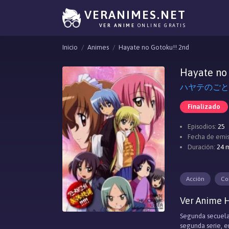
VERANIMES.NET
VER ANIME
ONLINE GRATIS
Inicio
Animes
Hayate no Gotoku!! 2nd
Hayate no
ハヤテのごとく!!,
Finalizado
Episodios:
25
Fecha de emis
Duración:
24 m
Acción
Co
Ver Anime H
Segunda secuela
segunda serie, e