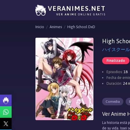
VERANIMES.NET
VER ANIME
ONLINE GRATIS
Inicio
Animes
High School DxD
High Scho
ハイスクールD×D
Finalizado
Episodios:
18
Fecha de emis
Duración:
24 m
Comedia
Ver Anime H
La historia está
de su vida. Isse