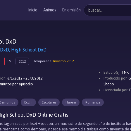
Inicio
Animes
En emisión
ol DxD
, High School DxD
TV
Temporada:
Invierno 2012
2012
Estudio(s):
TNK
ión:
6/1/2012 - 23/3/2012
Producido por:
G
inutos por episodio
Shobo
Licenciada por:
Demonios
Ecchi
Escolares
Harem
Romance
igh School DxD Online Gratis
 protagonizada por Issei Hyoudou, un muchacho de segundo año de instituto bast
i se reencarna como demonio, y desde ese mismo día trabaja como sirviente de 