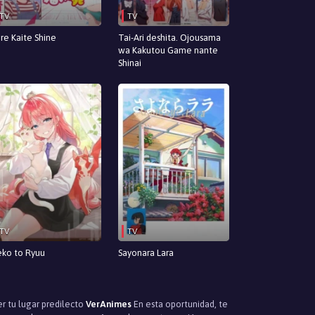
TV
TV
re Kaite Shine
Tai-Ari deshita. Ojousama
wa Kakutou Game nante
Shinai
TV
TV
ko to Ryuu
Sayonara Lara
er tu lugar predilecto
VerAnimes
En esta oportunidad, te