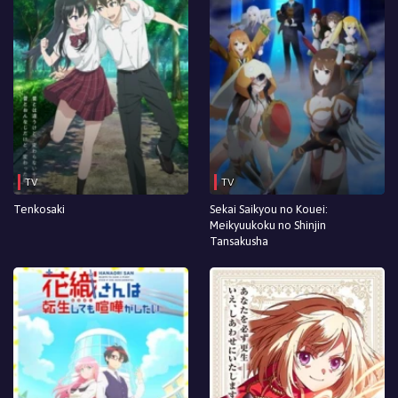
TV
TV
Tenkosaki
Sekai Saikyou no Kouei:
Meikyuukoku no Shinjin
Tansakusha