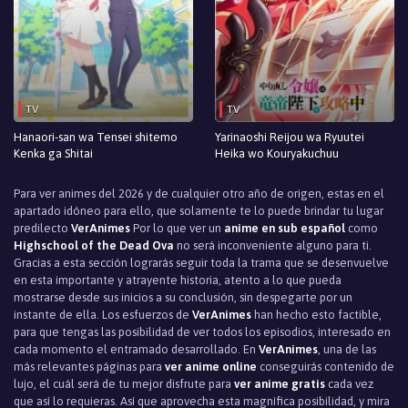
TV
TV
Hanaori-san wa Tensei shitemo
Yarinaoshi Reijou wa Ryuutei
Kenka ga Shitai
Heika wo Kouryakuchuu
Para ver animes del 2026 y de cualquier otro año de origen, estas en el
apartado idóneo para ello, que solamente te lo puede brindar tu lugar
predilecto
VerAnimes
Por lo que ver un
anime en sub español
como
Highschool of the Dead Ova
no será inconveniente alguno para ti.
Gracias a esta sección lograrás seguir toda la trama que se desenvuelve
en esta importante y atrayente historia, atento a lo que pueda
mostrarse desde sus inicios a su conclusión, sin despegarte por un
instante de ella. Los esfuerzos de
VerAnimes
han hecho esto factible,
para que tengas las posibilidad de ver todos los episodios, interesado en
cada momento el entramado desarrollado. En
VerAnimes
, una de las
más relevantes páginas para
ver anime online
conseguirás contenido de
lujo, el cuál será de tu mejor disfrute para
ver anime gratis
cada vez
que así lo requieras. Así que aprovecha esta magnìfica posibilidad, y mira