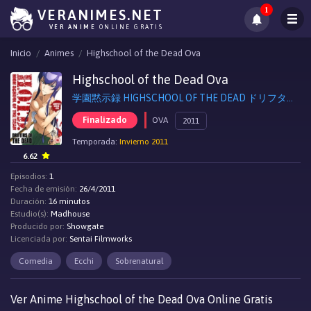
1
VERANIMES.NET
VER ANIME
ONLINE GRATIS
Inicio
Animes
Highschool of the Dead Ova
Highschool of the Dead Ova
学園黙示録 HIGHSCHOOL OF THE DEAD ドリフターズ・オブ・ザ・デッド, High School of the Dead: Drifters of the Dead
Finalizado
OVA
2011
Temporada:
Invierno 2011
6.62
Episodios:
1
Fecha de emisión:
26/4/2011
Duración:
16 minutos
Estudio(s):
Madhouse
Producido por:
Showgate
Licenciada por:
Sentai Filmworks
Comedia
Ecchi
Sobrenatural
Ver Anime Highschool of the Dead Ova Online Gratis