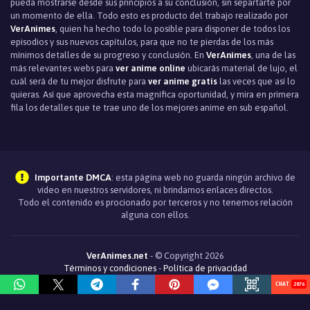
pueda mostrarse desde sus principios a su conclusión, sin separtarte por
un momento de ella. Todo esto es producto del trabajo realizado por
VerAnimes
, quien ha hecho todo lo posible para disponer de todos los
episodios y sus nuevos capítulos, para que no te pierdas de los más
mínimos detalles de su progreso y conclusión. En
VerAnimes
, una de las
más relevantes webs para
ver anime online
ubicarás material de lujo, el
cuál será de tu mejor disfrute para
ver anime gratis
las veces que así lo
quieras. Así que aprovecha esta magnìfica oportunidad, y mira en primera
fila los detalles que te trae uno de los mejores anime en sub español.
Importante DMCA
: esta página web no guarda ningún archivo de
video en nuestros servidores, ni brindamos enlaces directos.
Todo el contenido es procionado por terceros y no tenemos relación
alguna con ellos.
VerAnimes.net
- © Copyright 2026
Términos y condiciones
-
Política de privacidad
2876