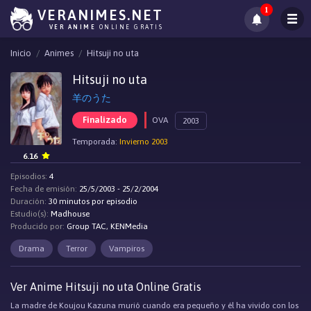
1
VERANIMES.NET
VER ANIME
ONLINE GRATIS
Inicio
Animes
Hitsuji no uta
Hitsuji no uta
羊のうた
Finalizado
OVA
2003
Temporada:
Invierno 2003
6.16
Episodios:
4
Fecha de emisión:
25/5/2003 - 25/2/2004
Duración:
30 minutos por episodio
Estudio(s):
Madhouse
Producido por:
Group TAC, KENMedia
Drama
Terror
Vampiros
Ver Anime Hitsuji no uta Online Gratis
La madre de Koujou Kazuna murió cuando era pequeño y él ha vivido con los