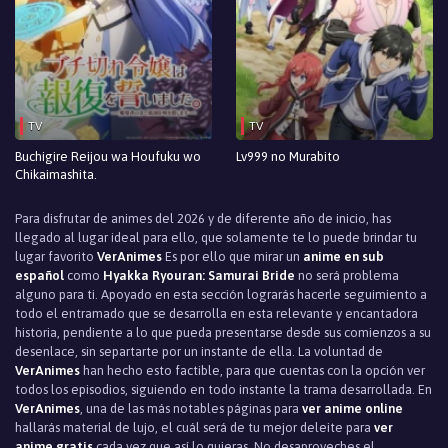
TV
TV
Buchigire Reijou wa Houfuku wo
Lv999 no Murabito
Chikaimashita.
Para disfrutar de animes del 2026 y de diferente año de inicio, has
llegado al lugar ideal para ello, que solamente te lo puede brindar tu
lugar favorito
VerAnimes
Es por ello que mirar un
anime en sub
español
como
Hyakka Ryouran: Samurai Bride
no será problema
alguno para ti. Apoyado en esta sección lograrás hacerle seguimiento a
todo el entramado que se desarrolla en esta relevante y encantadora
historia, pendiente a lo que pueda presentarse desde sus comienzos a su
desenlace, sin separtarte por un instante de ella. La voluntad de
VerAnimes
han hecho esto factible, para que cuentas con la opción ver
todos los episodios, siguiendo en todo instante la trama desarrollada. En
VerAnimes
, una de las más notables páginas para
ver anime online
hallarás material de lujo, el cuál será de tu mejor deleite para
ver
anime gratis
cada vez que así lo quieras. No desaproveches el