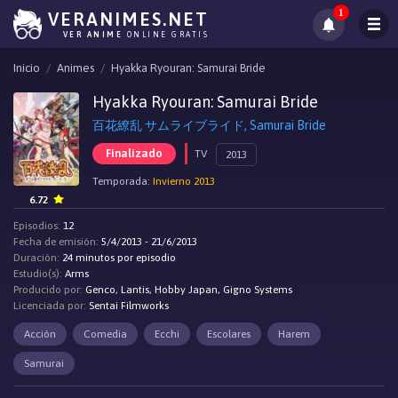
1
VERANIMES.NET
VER ANIME
ONLINE GRATIS
Inicio
Animes
Hyakka Ryouran: Samurai Bride
Hyakka Ryouran: Samurai Bride
百花繚乱 サムライブライド, Samurai Bride
Finalizado
TV
2013
Temporada:
Invierno 2013
6.72
Episodios:
12
Fecha de emisión:
5/4/2013 - 21/6/2013
Duración:
24 minutos por episodio
Estudio(s):
Arms
Producido por:
Genco, Lantis, Hobby Japan, Gigno Systems
Licenciada por:
Sentai Filmworks
Acción
Comedia
Ecchi
Escolares
Harem
Samurai