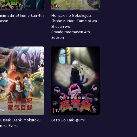
TV
TV
irimashita! Iruma-kun 4th
Honzuki no Gekokujou:
ason
Shisho ni Naru Tame ni wa
Shudan wo
Erandeiraremasen 4th
Season
TV
TV
jusseiki Denki Mokuroku:
Let's Go Kaiki-gumi
reka Evrika