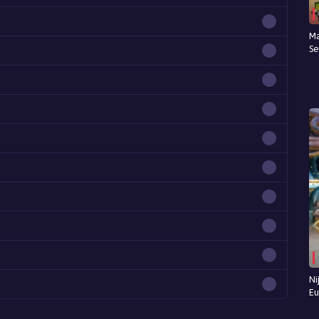
Ma
Se
Ni
Eu