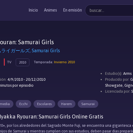
Inicio
Animes
En emisión
uran: Samurai Girls
ガールズ, Samurai Girls
TV
Temporada:
Invierno 2010
2010
Estudio(s):
Arms
ión:
4/9/2010 - 20/12/2010
Producido por:
G
inutos por episodio
Showgate, Gign
Licenciada por:
S
media
Ecchi
Escolares
Harem
Samurai
yakka Ryouran: Samurai Girls Online Gratis
 20+, por los alrededores del Sagrado Monte Fuji, se encuentra una gigantesca 
hijos de Samurai y mientras cumplen con sus estudios, deben pasar dias prepar