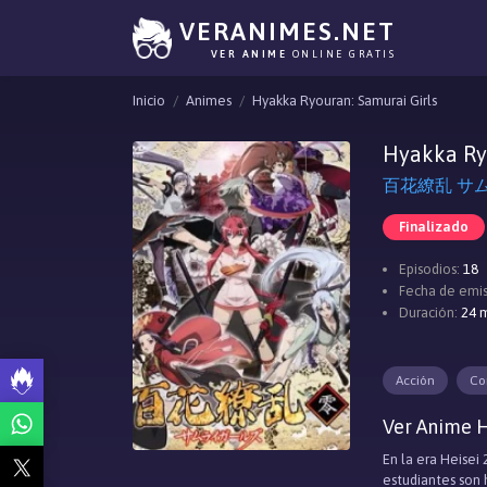
VERANIMES.NET
VER ANIME
ONLINE GRATIS
Inicio
Animes
Hyakka Ryouran: Samurai Girls
Hyakka Ryo
百花繚乱 サムライ
Finalizado
Episodios:
18
Fecha de emis
Duración:
24 m
Acción
Co
Ver Anime H
En la era Heisei
estudiantes son 