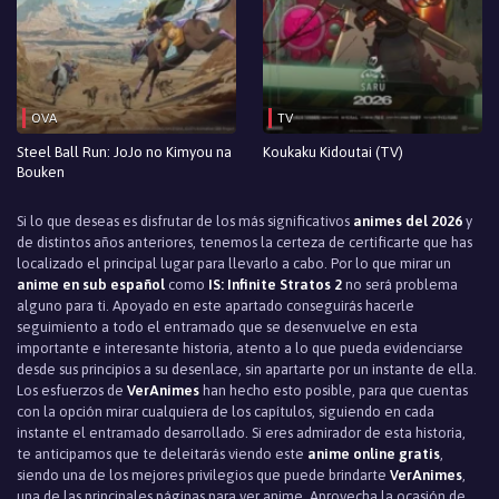
OVA
TV
Steel Ball Run: JoJo no Kimyou na
Koukaku Kidoutai (TV)
Bouken
Si lo que deseas es disfrutar de los más significativos
animes del 2026
y
de distintos años anteriores, tenemos la certeza de certificarte que has
localizado el principal lugar para llevarlo a cabo. Por lo que mirar un
anime en sub español
como
IS: Infinite Stratos 2
no será problema
alguno para ti. Apoyado en este apartado conseguirás hacerle
seguimiento a todo el entramado que se desenvuelve en esta
importante e interesante historia, atento a lo que pueda evidenciarse
desde sus principios a su desenlace, sin apartarte por un instante de ella.
Los esfuerzos de
VerAnimes
han hecho esto posible, para que cuentas
con la opción mirar cualquiera de los capítulos, siguiendo en cada
instante el entramado desarrollado. Si eres admirador de esta historia,
te anticipamos que te deleitarás viendo este
anime online gratis
,
siendo una de los mejores privilegios que puede brindarte
VerAnimes
,
una de las principales páginas para ver anime. Aprovecha la ocasión de