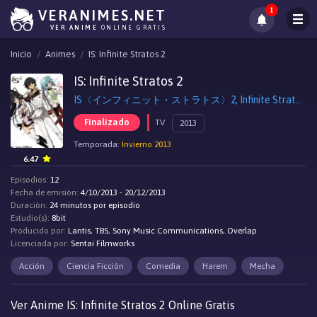
1
VERANIMES.NET
VER ANIME
ONLINE GRATIS
Inicio
Animes
IS: Infinite Stratos 2
IS: Infinite Stratos 2
IS〈インフィニット・ストラトス〉2, Infinite Stratos 2
Finalizado
TV
2013
Temporada:
Invierno 2013
6.47
Episodios:
12
Fecha de emisión:
4/10/2013 - 20/12/2013
Duración:
24 minutos por episodio
Estudio(s):
8bit
Producido por:
Lantis, TBS, Sony Music Communications, Overlap
Licenciada por:
Sentai Filmworks
Acción
Ciencia Ficción
Comedia
Harem
Mecha
Ver Anime IS: Infinite Stratos 2 Online Gratis