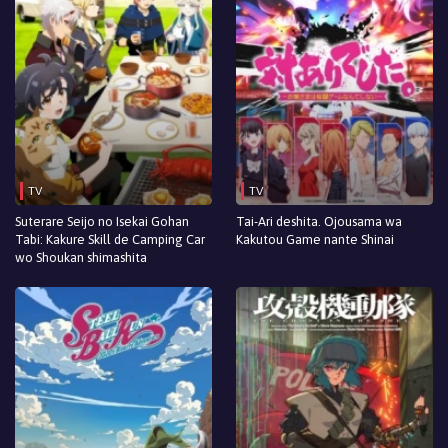
TV
TV
Suterare Seijo no Isekai Gohan
Tai-Ari deshita. Ojousama wa
Tabi: Kakure Skill de Camping Car
Kakutou Game nante Shinai
wo Shoukan shimashita