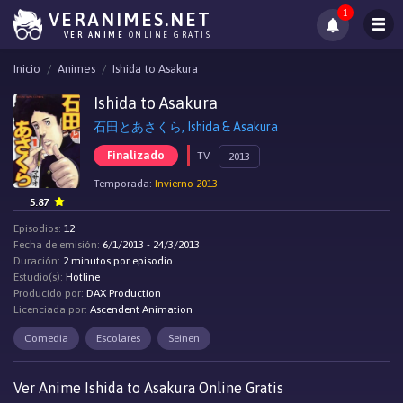
1
VERANIMES.NET
VER ANIME
ONLINE GRATIS
Inicio
Animes
Ishida to Asakura
Ishida to Asakura
石田とあさくら, Ishida & Asakura
Finalizado
TV
2013
Temporada:
Invierno 2013
5.87
Episodios:
12
Fecha de emisión:
6/1/2013 - 24/3/2013
Duración:
2 minutos por episodio
Estudio(s):
Hotline
Producido por:
DAX Production
Licenciada por:
Ascendent Animation
Comedia
Escolares
Seinen
Ver Anime Ishida to Asakura Online Gratis