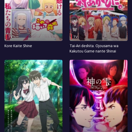
TV
TV
Kore Kaite Shine
Tai-Ari deshita. Ojousama wa
Kakutou Game nante Shinai