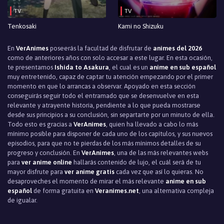
TV
TV
Tenkosaki
Kami no Shizuku
En
VerAnimes
poseerás la facultad de disfrutar de
animes del 2026
como de anteriores años con solo accesar a este lugar. En esta ocasión,
te presentamos
Ishida to Asakura
, el cual es un
anime en sub español
muy entretenido, capaz de captar tu atención empezando por el primer
momento en que lo arrancas a observar. Apoyado en esta sección
conseguirás seguir todo el entramado que se desenvuelve en esta
relevante y atrayente historia, pendiente a lo que pueda mostrarse
desde sus principios a su conclusión, sin separtarte por un minuto de ella.
Todo esto es gracias a
VerAnimes
, quien ha llevado a cabo lo más
mínimo posible para disponer de cada uno de los capítulos, y sus nuevos
episodios, para que no te pierdas de los más mínimos detalles de su
progreso y conclusión. En
VerAnimes
, una de las más relevantes webs
para
ver anime online
hallarás contenido de lujo, el cuál será de tu
mayor disfrute para
ver anime gratis
cada vez que así lo quieras. No
desaproveches el momento de mirar el más relevante
anime en sub
español
de forma gratuita en
Veranimes.net
, una alternativa compleja
de igualar.