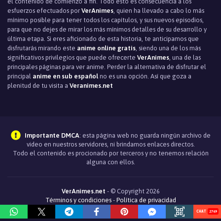
el contenido de comienzo a fin. Todo esto es consecuencia a los
esfuerzos efectuados por
VerAnimes
, quien ha llevado a cabo lo más
mínimo posible para tener todos los capítulos, y sus nuevos episodios,
para que no dejes de mirar los más mínimos detalles de su desarrollo y
última etapa. Si eres aficionado de esta historia, te anticipamos que
disfrutarás mirando este
anime online gratis
, siendo una de los más
significativos privilegios que puede ofrecerte
VerAnimes
, una de las
principales páginas para ver anime. Perder la alternativa de disfrutar el
principal
anime en sub español
no es una opción. Así que goza a
plenitud de tu visita a
Veranimes.net
Importante DMCA
: esta página web no guarda ningún archivo de
video en nuestros servidores, ni brindamos enlaces directos.
Todo el contenido es procionado por terceros y no tenemos relación
alguna con ellos.
VerAnimes.net
- © Copyright 2026
Términos y condiciones
-
Política de privacidad
2932