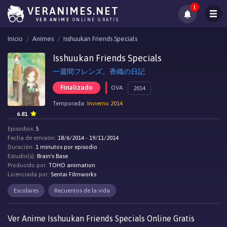
1
VERANIMES.NET
VER ANIME
ONLINE GRATIS
Inicio
Animes
Isshuukan Friends Specials
Isshuukan Friends Specials
一週間フレンズ。香織の日記
Finalizado
OVA
2014
Temporada:
Invierno 2014
6.81
Episodios:
5
Fecha de emisión:
18/6/2014 - 19/11/2014
Duración:
1 minutos por episodio
Estudio(s):
Brain's Base
Producido por:
TOHO animation
Licenciada por:
Sentai Filmworks
Escolares
Recuentos de la vida
Ver Anime Isshuukan Friends Specials Online Gratis