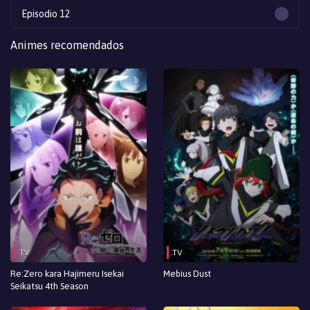
Episodio 12
Episodio 11
Animes recomendados
Episodio 10
Episodio 9
Episodio 8
Episodio 7
Episodio 6
Episodio 5
Episodio 4
TV
TV
Episodio 3
Re:Zero kara Hajimeru Isekai
Mebius Dust
Seikatsu 4th Season
Episodio 2