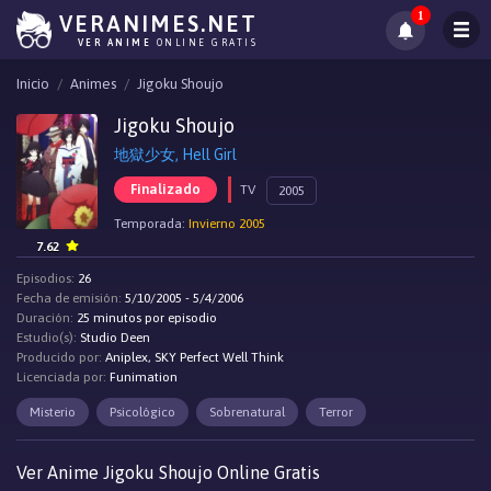
1
VERANIMES.NET
VER ANIME
ONLINE GRATIS
Inicio
Animes
Jigoku Shoujo
Jigoku Shoujo
地獄少女, Hell Girl
Finalizado
TV
2005
Temporada:
Invierno 2005
7.62
Episodios:
26
Fecha de emisión:
5/10/2005 - 5/4/2006
Duración:
25 minutos por episodio
Estudio(s):
Studio Deen
Producido por:
Aniplex, SKY Perfect Well Think
Licenciada por:
Funimation
Misterio
Psicológico
Sobrenatural
Terror
Ver Anime Jigoku Shoujo Online Gratis