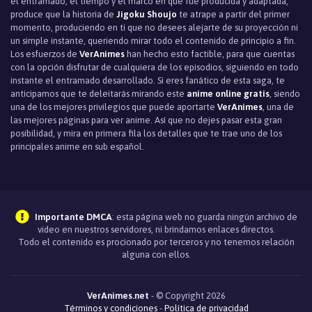
el entramado, el tiempo y el marco en que fue producida y adaptada,
produce que la historia de
Jigoku Shoujo
te atrape a partir del primer
momento, produciendo en ti que no desees alejarte de su proyección ni
un simple instante, queriendo mirar todo el contenido de principio a fin.
Los esfuerzos de
VerAnimes
han hecho esto factible, para que cuentas
con la opción disfrutar de cualquiera de los episodios, siguiendo en todo
instante el entramado desarrollado. Si eres fanático de esta saga, te
anticipamos que te deleitarás mirando este
anime online gratis
, siendo
una de los mejores privilegios que puede aportarte
VerAnimes
, una de
las mejores páginas para ver anime. Así que no dejes pasar esta gran
posibilidad, y mira en primera fila los detalles que te trae uno de los
principales anime en sub español.
Importante DMCA
: esta página web no guarda ningún archivo de
video en nuestros servidores, ni brindamos enlaces directos.
Todo el contenido es procionado por terceros y no tenemos relación
alguna con ellos.
VerAnimes.net
- © Copyright 2026
Términos y condiciones
-
Política de privacidad