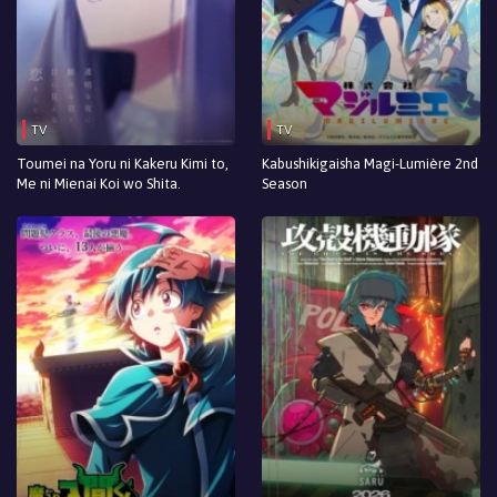
TV
TV
Toumei na Yoru ni Kakeru Kimi to,
Kabushikigaisha Magi-Lumière 2nd
Me ni Mienai Koi wo Shita.
Season