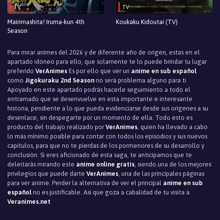
TV
TV
Mairimashita! Iruma-kun 4th
Koukaku Kidoutai (TV)
Season
Para mirar animes del 2026 y de diferente año de origen, estas en el
apartado idóneo para ello, que solamente te lo puede brindar tu lugar
preferido
VerAnimes
Es por ello que ver un
anime en sub español
como
Jigokuraku 2nd Season
no será problema alguno para ti.
Apoyado en este apartado podrás hacerle seguimiento a todo el
entramado que se desenvuelve en esta importante e interesante
historia, pendiente a lo que pueda evidenciarse desde sus orígenes a su
desenlace, sin despegarte por un momento de ella. Todo esto es
producto del trabajo realizado por
VerAnimes
, quien ha llevado a cabo
lo más mínimo posible para contar con todos los episodios y sus nuevos
capítulos, para que no te pierdas de los pormenores de su desarrollo y
conclusión. Si eres aficionado de esta saga, te anticipamos que te
deleitarás mirando este
anime online gratis
, siendo una de los mejores
privilegios que puede darte
VerAnimes
, una de las principales páginas
para ver anime. Perder la alternativa de ver el principal
anime en sub
español
no es justificable. Así que goza a cabalidad de tu visita a
Veranimes.net