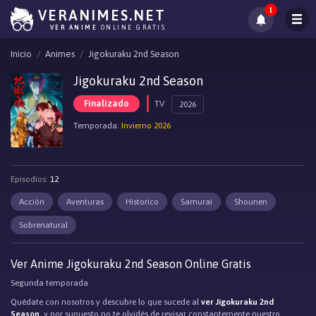
1
VERANIMES.NET
VER ANIME
ONLINE GRATIS
Inicio
Animes
Jigokuraku 2nd Season
Jigokuraku 2nd Season
Finalizado
TV
2026
Temporada:
Invierno 2026
Episodios:
12
Acción
Aventuras
Historico
Samurai
Shounen
Sobrenatural
Ver Anime Jigokuraku 2nd Season Online Gratis
Segunda temporada
Quédate con nosotros y descubre lo que sucede al
ver Jigokuraku 2nd
Season
, y por supuesto no te olvidés de revisar constantemente nuestro