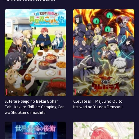
TV
TV
Suterare Seijo no Isekai Gohan
Clevatess II: Majuu no Ou to
Tabi: Kakure Skill de Camping Car
Itsuwari no Yuusha Denshou
wo Shoukan shimashita