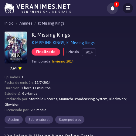
1
VERANIMES.NET
VER ANIME
ONLINE GRATIS
Inicio
Animes
K: Missing Kings
K: Missing Kings
K MISSING KINGS, K: Missing Kings
Finalizado
Película
2014
Temporada:
Invierno 2014
7.64
Episodios:
1
Fecha de emisión:
12/7/2014
Duración:
1 hora 13 minutos
Estudio(s):
GoHands
Producido por:
Starchild Records, Mainichi Broadcasting System, KlockWorx,
Glovision
Licenciada por:
VIZ Media
Acción
Sobrenatural
Superpoderes