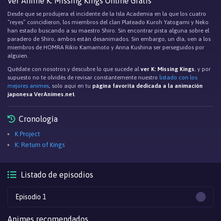
Ver Anime K: Missing Kings Online Gratis
Desde que se produjera el incidente de la Isla Academia en la que los cuatro
“reyes” coincidieron, los miembros del clan Plateado Kuroh Yatogami y Neko
han estado buscando a su maestro Shiro. Sin encontrar pista alguna sobre el
paradero de Shiro, ambos están desanimados. Sin embargo, un día, ven a los
miembros de HOMRA Rikio Kamamoto y Anna Kushina ser perseguidos por
alguien.
Quédate con nosotros y descubre lo que sucede al
ver K: Missing Kings
, y por
supuesto no te olvidés de revisar constantemente nuestro
listado con los
mejores animes
, solo aqui en tu
página favorita dedicada a la animación
japonesa VerAnimes.net
.
Cronología
K Project
K: Return of Kings
Listado de episodios
Episodio 1
Animes recomendados