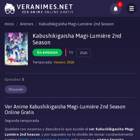
1
VERANIMES.NET
VER ANIME
ONLINE GRATIS
Inicio
Animes
Kabushikigaisha Magi-Lumière 2nd Season
Kabushikigaisha Magi-Lumière 2nd
Season
En emision
TV
2026
Temporada:
Verano 2026
Episodios:
5
Shounen
Ver Anime Kabushikigaisha Magi-Lumière 2nd Season
Online Gratis
Segunda temporada
Quédate con nosotros y descubre lo que sucede al
ver Kabushikigaisha Magi-
Lumière 2nd Season
, y por supuesto no te olvidés de revisar constantemente
nuestro
listado con los mejores animes
, solo aqui en tu
página favorita