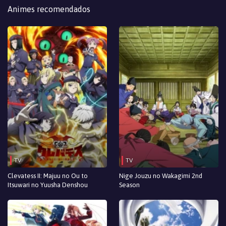
Animes recomendados
TV
TV
Clevatess II: Majuu no Ou to
Nige Jouzu no Wakagimi 2nd
Itsuwari no Yuusha Denshou
Season