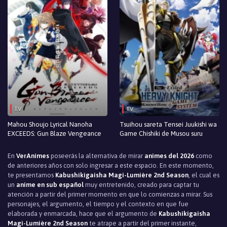
TV
TV
Mahou Shoujo Lyrical Nanoha
Tsuihou sareta Tensei Juukishi wa
EXCEEDS: Gun Blaze Vengeance
Game Chishiki de Musou suru
En
VerAnimes
poseerás la alternativa de mirar
animes del 2026
como
de anteriores años con solo ingresar a este espacio. En este momento,
te presentamos
Kabushikigaisha Magi-Lumière 2nd Season
, el cual es
un
anime en sub español
muy entretenido, creado para captar tu
atención a partir del primer momento en que lo comienzas a mirar. Sus
personajes, el argumento, el tiempo y el contexto en que fue
elaborada y enmarcada, hace que el argumento de
Kabushikigaisha
Magi-Lumière 2nd Season
te atrape a partir del primer instante,