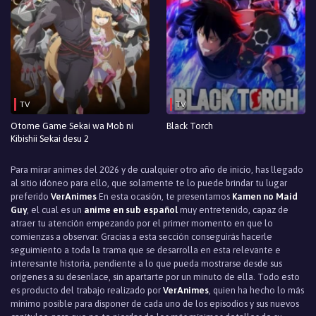
TV
TV
Otome Game Sekai wa Mob ni
Black Torch
Kibishii Sekai desu 2
Para mirar animes del 2026 y de cualquier otro año de inicio, has llegado
al sitio idóneo para ello, que solamente te lo puede brindar tu lugar
preferido
VerAnimes
En esta ocasión, te presentamos
Kamen no Maid
Guy
, el cual es un
anime en sub español
muy entretenido, capaz de
atraer tu atención empezando por el primer momento en que lo
comienzas a observar. Gracias a esta sección conseguirás hacerle
seguimiento a toda la trama que se desarrolla en esta relevante e
interesante historia, pendiente a lo que pueda mostrarse desde sus
orígenes a su desenlace, sin apartarte por un minuto de ella. Todo esto
es producto del trabajo realizado por
VerAnimes
, quien ha hecho lo más
mínimo posible para disponer de cada uno de los episodios y sus nuevos