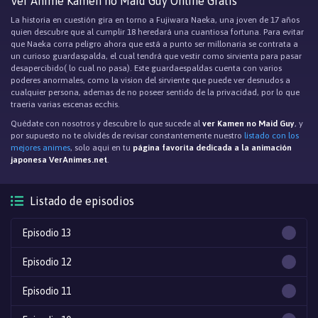
Ver Anime Kamen no Maid Guy Online Gratis
La historia en cuestión gira en torno a Fujiwara Naeka, una joven de 17 años
quien descubre que al cumplir 18 heredará una cuantiosa fortuna. Para evitar
que Naeka corra peligro ahora que está a punto ser millonaria se contrata a
un curioso guardaspalda, el cual tendrá que vestir como sirvienta para pasar
desapercibido( lo cual no pasa). Este guardaespaldas cuenta con varios
poderes anormales, como la vision del sirviente que puede ver desnudos a
cualquier persona, ademas de no poseer sentido de la privacidad, por lo que
traeria varias escenas ecchis.
Quédate con nosotros y descubre lo que sucede al
ver Kamen no Maid Guy
, y
por supuesto no te olvidés de revisar constantemente nuestro
listado con los
mejores animes
, solo aqui en tu
página favorita dedicada a la animación
japonesa VerAnimes.net
.
Listado de episodios
Episodio 13
Episodio 12
Episodio 11