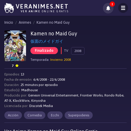
1
VERANIMES.NET
VER ANIME
ONLINE GRATIS
Inicio
Animes
Kamen no Maid Guy
Kamen no Maid Guy
仮面のメイドガイ
Finalizado
TV
2008
Temporada:
Invierno 2008
7
Episodios:
13
Fecha de emisión:
6/4/2008 - 22/6/2008
Duración:
25 minutos por episodio
Estudio(s):
Madhouse
Producido por:
Geneon Universal Entertainment, Frontier Works, Rondo Robe,
AT-X, KlockWorx, Kinyosha
Licenciada por:
Discotek Media
Acción
Comedia
Ecchi
Superpoderes