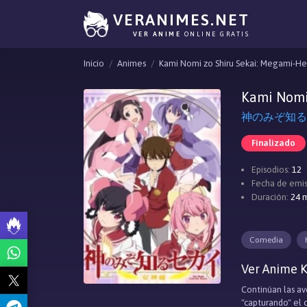
VERANIMES.NET
VER ANIME
ONLINE GRATIS
Inicio
Animes
Kami Nomi zo Shiru Sekai: Megami-H
Kami Nomi
神のみぞ知るセカイ 
Finalizado
Episodios:
12
Fecha de emis
Duración:
24 m
Comedia
Ver Anime K
Continúan las av
"capturando" el 