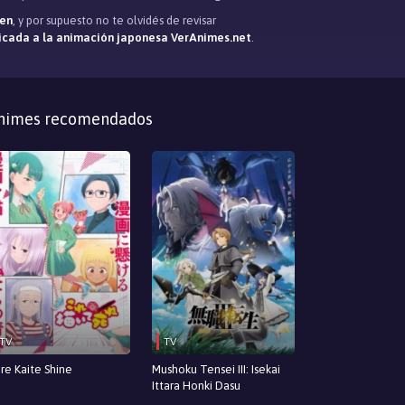
Hen
, y por supuesto no te olvidés de revisar
icada a la animación japonesa VerAnimes.net
.
nimes recomendados
TV
TV
re Kaite Shine
Mushoku Tensei III: Isekai
Ittara Honki Dasu