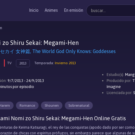
Inicio
Animes
En emisión
en
 zo Shiru Sekai: Megami-Hen
女神篇, The World God Only Knows: Goddesses
TV
Temporada:
Invierno 2013
2013
Estudio(s):
Mang
ión:
9/7/2013 - 24/9/2013
Producido por:
T
inutos por episodio
Imagine
Licenciada por:
S
Harem
Romance
Shounen
Sobrenatural
ami Nomi zo Shiru Sekai: Megami-Hen Online Gratis
enturas de Keima Katsuragi, el rey de las conquistas (apodo dado por ser como 
corazón de chicas con espíritus prófugos, sin embargo parece que algunas de su