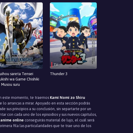
TV
TV
uihou sareta Tensei
Thunder 3
ukishi wa Game Chishiki
 Musou suru
 En este momento, te traemos
Kami Nomi zo Shiru
e lo arrancas a mirar. Apoyado en esta sección podrás
 sus principios a su conclusión, sin separtarte por un
tar con cada uno de los episodios y sus nuevos capítulos,
 anime online
conseguirás material de lujo, el cuál será
rimera fila las particularidades que te trae uno de los