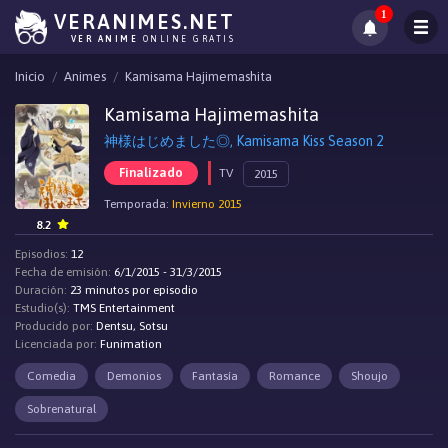
1
VERANIMES.NET
VER ANIME
ONLINE GRATIS
Inicio
Animes
Kamisama Hajimemashita
Kamisama Hajimemashita
神様はじめました◎, Kamisama Kiss Season 2
Finalizado
TV
2015
Temporada:
Invierno 2015
8.2
Episodios:
12
Fecha de emisión:
6/1/2015 - 31/3/2015
Duración:
23 minutos por episodio
Estudio(s):
TMS Entertainment
Producido por:
Dentsu, Sotsu
Licenciada por:
Funimation
Comedia
Demonios
Fantasía
Romance
Shoujo
Sobrenatural