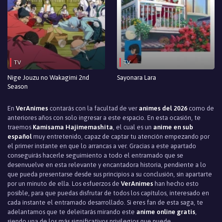
TV
TV
Nige Jouzu no Wakagimi 2nd
Sayonara Lara
Season
En
VerAnimes
contarás con la facultad de ver
animes del 2026
como de
anteriores años con solo ingresar a este espacio. En esta ocasión, te
traemos
Kamisama Hajimemashita
, el cual es un
anime en sub
español
muy entretenido, capaz de captar tu atención empezando por
el primer instante en que lo arrancas a ver. Gracias a este apartado
conseguirás hacerle seguimiento a todo el entramado que se
desenvuelve en esta relevante y encantadora historia, pendiente a lo
que pueda presentarse desde sus principios a su conclusión, sin apartarte
por un minuto de ella. Los esfuerzos de
VerAnimes
han hecho esto
posible, para que puedas disfrutar de todos los capítulos, interesado en
cada instante el entramado desarrollado. Si eres fan de esta saga, te
adelantamos que te deleitarás mirando este
anime online gratis
,
siendo una de los más significativos privilegios que puede