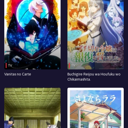
TV
TV
Vanitas no Carte
Buchigire Reijou wa Houfuku wo
Chikaimashita.