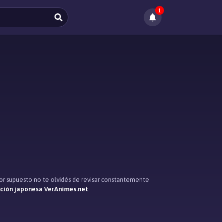
1
por supuesto no te olvidés de revisar constantemente
ación japonesa VerAnimes.net
.