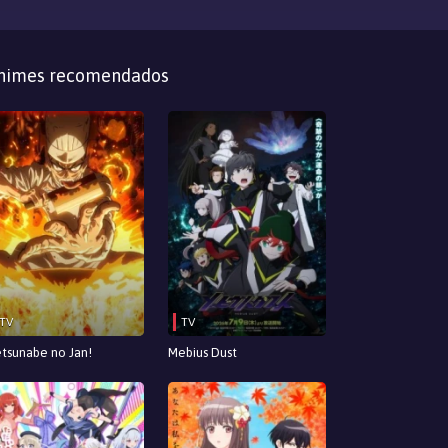
nimes recomendados
TV
TV
tsunabe no Jan!
Mebius Dust