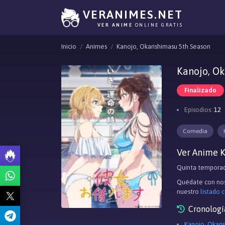
VERANIMES.NET
VER ANIME
ONLINE GRATIS
Inicio
Animes
Kanojo, Okarishimasu 5th Season
Kanojo, O
Finalizado
Episodios:
12
Comedia
Ver Anime K
Quinta tempora
Quédate con nos
nuestro
listado 
Cronologí
Kanojo, Okari