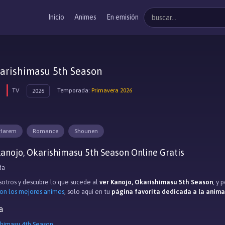
Inicio
Animes
En emisión
karishimasu 5th Season
TV
Temporada:
Primavera 2026
2026
Harem
Romance
Shounen
anojo, Okarishimasu 5th Season Online Gratis
da
otros y descubre lo que sucede al
ver Kanojo, Okarishimasu 5th Season
, y 
con los mejores animes
, solo aqui en tu
página favorita dedicada a la anim
a
shimasu 4th Season