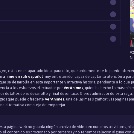
Az
Ni
igen, estas en el apartado ideal para ello, que unicamente te lo puede ofrecer
un
anime en sub español
muy entretenido, capaz de captar tu atención a partir 
e se desarrolla en esta importante y atractiva historia, pendiente a lo que pu
uencia a los esfuerzos efectuados por
VerAnimes
, quien ha hecho lo más mínim
os detalles de su desarrollo y final desenlace. Si eres admirador de esta saga
ilegios que puede ofrecerte
VerAnimes
, una de las más significativas páginas 
una alternativa compleja de emparejar.
 esta página web no guarda ningún archivo de video en nuestros servidores, ni 
 el contenido es procionado por terceros y no tenemos relación alguna con e