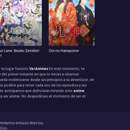
TV
TV
ur Lane: Bisoku Zenshin!
Oni no Hanayome
!!
 tu lugar favorito
VerAnimes
En este momento, te
del primer instante en que lo inicias a observar.
eda evidenciarse desde sus principios a su desenlace, sin
o posible para tener cada uno de los episodios y sus
, te anticipamos que disfrutarás mirando este
anime
para ver anime. No desperdicies el momento de ver el
brindamos enlaces directos.
llos.