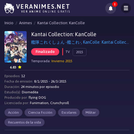
1
VERANIMES.NET
VER ANIME
ONLINE GRATIS
Inicio
Animes
Kantai Collection: KanColle
Kantai Collection: KanColle
艦隊これくしょん -艦これ-, KanColle: Kantai Collection
Finalizado
TV
2015
Temporada:
Invierno 2015
6.83
Episodios:
12
Fecha de emisión:
8/1/2015 - 26/3/2015
Duración:
24 minutos por episodio
Estudio(s):
Diomedéa
Producido por:
flying DOG
Licenciada por:
Funimation, Crunchyroll
Acción
Ciencia Ficción
Escolares
Militar
Recuentos de la vida