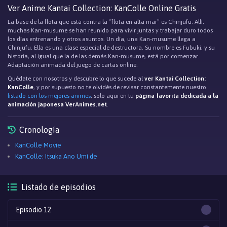
Ver Anime Kantai Collection: KanColle Online Gratis
La base de la flota que está contra la “flota en alta mar” es Chinjufu. Allí,
muchas Kan-musume se han reunido para vivir juntas y trabajar duro todos
los días entrenando y otros asuntos. Un día, una Kan-musume llega a
Chinjufu. Ella es una clase especial de destructora. Su nombre es Fubuki, y su
historia, al igual que la de las demás Kan-musume, está por comenzar.
Adaptación animada del juego de cartas online.
Quédate con nosotros y descubre lo que sucede al
ver Kantai Collection:
KanColle
, y por supuesto no te olvidés de revisar constantemente nuestro
listado con los mejores animes
, solo aqui en tu
página favorita dedicada a la
animación japonesa VerAnimes.net
.
Cronología
KanColle Movie
KanColle: Itsuka Ano Umi de
Listado de episodios
Episodio 12