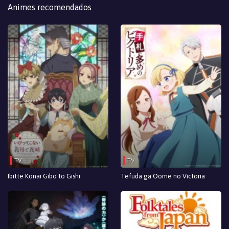
Animes recomendados
TV
TV
Ibitte Konai Gibo to Gishi
Tefuda ga Oome no Victoria