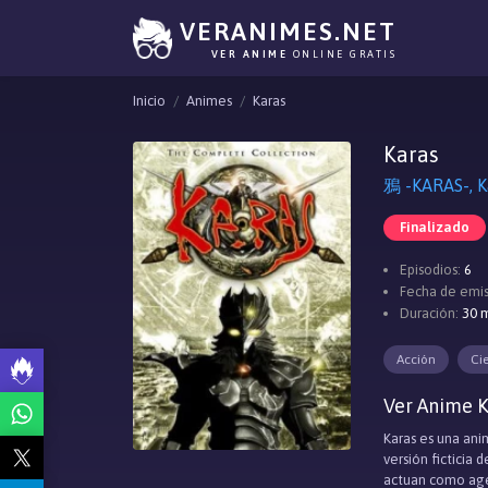
VERANIMES.NET
VER ANIME
ONLINE GRATIS
Inicio
Animes
Karas
Karas
鴉 -KARAS-, K
Finalizado
Episodios:
6
Fecha de emis
Duración:
30 m
Acción
Ci
Ver Anime K
Karas es una ani
versión ficticia
actuan como agen