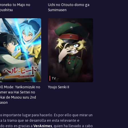
roneko to Majo no
Uchi no Otouto-domo ga
oushitsu
Sumimasen
TV
TV
ll Mode: Yarikomizuki no
Youjo Senki II
mer wa Hai Settei no
ekai de Musou suru 2nd
ason
s importante lugar para hacerlo. Es por ello que mirar un
a la trama que se desarrolla en esta relevante e
odo esto es gracias a
VerAnimes
, quien ha llevado a cabo