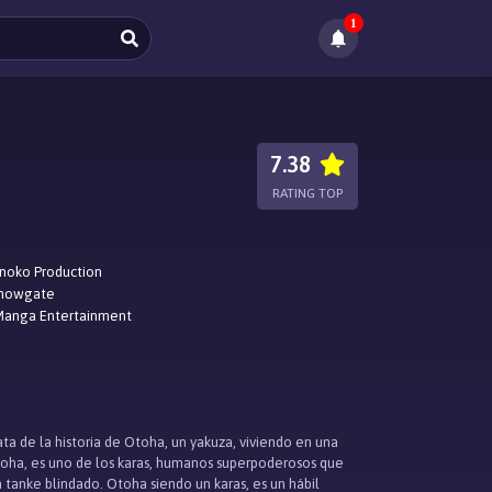
1
7.38
RATING TOP
noko Production
howgate
Manga Entertainment
ta de la historia de Otoha, un yakuza, viviendo en una
 Otoha, es uno de los karas, humanos superpoderosos que
 tanke blindado. Otoha siendo un karas, es un hábil