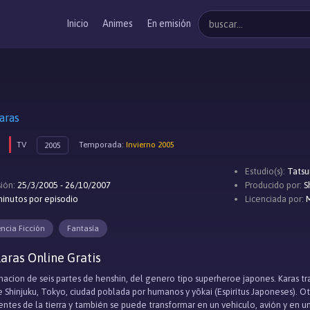
Inicio
Animes
En emisión
aras
TV
Temporada:
Invierno 2005
2005
Estudio(s):
Tatsu
ión:
25/3/2005 - 26/10/2007
Producido por:
S
inutos por episodio
Licenciada por:
encia Ficción
Fantasía
aras Online Gratis
macion de seis partes de henshin, del genero tipo superheroe japones. Karas tra
 de Shinjuku, Tokyo, ciudad poblada por humanos y yōkai (Espirítus Japoneses).
tes de la tierra y también se puede transformar en un vehiculo, avión y en un