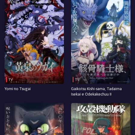
Episodio 36
Episodio 35
Episodio 34
Episodio 33
Episodio 32
Episodio 31
Episodio 30
TV
TV
Episodio 29
Yomi no Tsugai
Gaikotsu Kishi-sama, Tadaima
Isekai e Odekakechuu II
Episodio 28
Episodio 27
Episodio 26