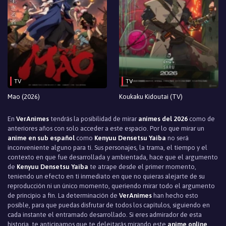
Episodio 25
Episodio 24
Episodio 23
Episodio 22
TV
TV
Episodio 21
Mao (2026)
Koukaku Kidoutai (TV)
Episodio 20
En
VerAnimes
tendrás la posibilidad de mirar
animes del 2026
como de
Episodio 19
anteriores años con solo acceder a este espacio. Por lo que mirar un
anime en sub español
como
Kenyuu Densetsu Yaiba
no será
Episodio 18
inconveniente alguno para ti. Sus personajes, la trama, el tiempo y el
contexto en que fue desarrollada y ambientada, hace que el argumento
de
Kenyuu Densetsu Yaiba
te atrape desde el primer momento,
Episodio 17
teniendo un efecto en ti inmediato en que no quieras alejarte de su
reproducción ni un único momento, queriendo mirar todo el argumento
Episodio 16
de principio a fin. La determinación de
VerAnimes
han hecho esto
posible, para que puedas disfrutar de todos los capítulos, siguiendo en
Episodio 15
cada instante el entramado desarrollado. Si eres admirador de esta
historia, te anticipamos que te deleitarás mirando este
anime online