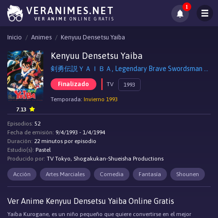
1
VERANIMES.NET
VER ANIME
ONLINE GRATIS
Inicio
Animes
Kenyuu Densetsu Yaiba
Kenyuu Densetsu Yaiba
剣勇伝説ＹＡＩＢＡ, Legendary Brave Swordsman Yaiba
Finalizado
TV
1993
Temporada:
Invierno 1993
7.13
Episodios:
52
Fecha de emisión:
9/4/1993 - 1/4/1994
Duración:
22 minutos por episodio
Estudio(s):
Pastel
Producido por:
TV Tokyo, Shogakukan-Shueisha Productions
Acción
Artes Marciales
Comedia
Fantasía
Shounen
Ver Anime Kenyuu Densetsu Yaiba Online Gratis
Yaiba Kurogane, es un niño pequeño que quiere convertirse en el mejor