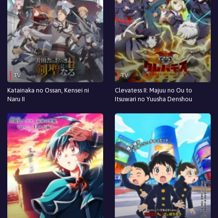
TV
TV
Katainaka no Ossan, Kensei ni
Clevatess II: Majuu no Ou to
Naru II
Itsuwari no Yuusha Denshou