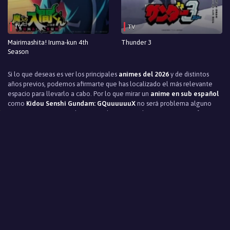
TV
TV
Mairimashita! Iruma-kun 4th
Thunder 3
Season
Si lo que deseas es ver los principales
animes del 2026
y de distintos
años previos, podemos afirmarte que has localizado el más relevante
espacio para llevarlo a cabo. Por lo que mirar un
anime en sub español
como
Kidou Senshi Gundam: GQuuuuuuX
no será problema alguno
para ti. Sus personajes, la trama, el tiempo y el contexto en que fue
elaborada y adaptada, produce que el argumento de
Kidou Senshi
Gundam: GQuuuuuuX
te capte a partir del primer instante, haciendo
que no quieras retirarte de su reproducción ni un exclusivo instante,
queriendo mirar todo el argumento de comienzo a fin. Todo esto es
producto del trabajo realizado por
VerAnimes
, quien ha llevado a cabo
lo más mínimo posible para tener todos los capítulos, y sus nuevos
episodios, para que no te pierdas de los pormenores de su desarrollo y
última etapa. Si eres fan de esta historia, te adelantamos que te
deleitarás mirando este
anime online gratis
, siendo una de los mejores
privilegios que puede ofrecerte
VerAnimes
, una de las principales
páginas para ver anime. Aprovecha el momento de mirar el más