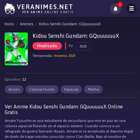
1
VERANIMES.NET
VER ANIME
ONLINE GRATIS
Inicio
Animes
Kidou Senshi Gundam: GQuuuuuuX
Kidou Senshi Gundam: GQuuuuuuX
Finalizado
TV
2025
Temporada:
Invierno 2025
Episodios:
12
Acción
Ciencia Ficción
Espacial
Mecha
Ver Anime Kidou Senshi Gundam: GQuuuuuuX Online
Gratis
Amate Yuzuriha es una estudiante de secundaria que vive en paz en una
colonia espacial flotando en el espacio exterior. Cuando conoce a un
refugiado de guerra llamado Nyaan, Amate se ve arrastrada al deporte ilegal
de duelo de trajes móviles conocido como Clan Battle. Bajo el nombre de