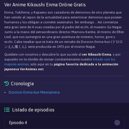
Ver Anime Kikoushi Enma Online Gratis
Enma, Yukihime, y Kapaeru son cazadores de demonios de otro planeta que
han venido al Japon de la actualidad para exterminar demonios que poseen
humanos y los obligan a cometer asesinatos. Sin embargo... Así comienza
esta gran serie de 4 ovas creadas por el padre del ecchi, el maestro Go Nagai.
Junto a la mano del extraordinario director Mamoru Kanbe, el mismo de Elfen
Lied, que nos sumergirá en una gran aventura de misterio, horror, gore y
ecchi. Cabe resaltar que se trata de un remake de Dororon Enma-kun (ドロロ
ンえん魔くん), serie producida en 1973 por el mismo Nagai.
Quédate con nosotros y descubre lo que sucede al
ver Kikoushi Enma
, y por
supuesto no te olvidés de revisar constantemente nuestro
listado con los
mejores animes
, solo aqui en tu
página favorita dedicada a la animación
japonesa VerAnimes.net
.
Cronología
Dororon Enma-kun Meeramera
Listado de episodios
Episodio 4