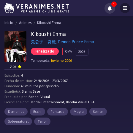
1
VERANIMES.NET
VER ANIME
ONLINE GRATIS
Inicio
Animes
Kikoushi Enma
Kikoushi Enma
鬼公子 炎魔, Demon Prince Enma
Finalizado
OVA
2006
Temporada:
Invierno 2006
7.06
Episodios:
4
Fecha de emisión:
24/8/2006 - 23/3/2007
Duración:
40 minutos por episodio
Estudio(s):
Brain's Base
Producido por:
Bandai Visual
Licenciada por:
Bandai Entertainment, Bandai Visual USA
Demonios
Ecchi
Fantasía
Magia
Seinen
Sobrenatural
Terror