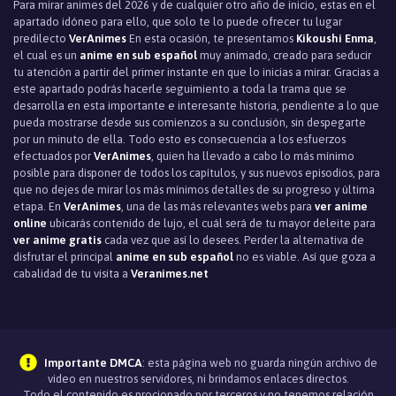
Para mirar animes del 2026 y de cualquier otro año de inicio, estas en el
apartado idóneo para ello, que solo te lo puede ofrecer tu lugar
predilecto
VerAnimes
En esta ocasión, te presentamos
Kikoushi Enma
,
el cual es un
anime en sub español
muy animado, creado para seducir
tu atención a partir del primer instante en que lo inicias a mirar. Gracias a
este apartado podrás hacerle seguimiento a toda la trama que se
desarrolla en esta importante e interesante historia, pendiente a lo que
pueda mostrarse desde sus comienzos a su conclusión, sin despegarte
por un minuto de ella. Todo esto es consecuencia a los esfuerzos
efectuados por
VerAnimes
, quien ha llevado a cabo lo más mínimo
posible para disponer de todos los capítulos, y sus nuevos episodios, para
que no dejes de mirar los más mínimos detalles de su progreso y última
etapa. En
VerAnimes
, una de las más relevantes webs para
ver anime
online
ubicarás contenido de lujo, el cuál será de tu mayor deleite para
ver anime gratis
cada vez que así lo desees. Perder la alternativa de
disfrutar el principal
anime en sub español
no es viable. Así que goza a
cabalidad de tu visita a
Veranimes.net
Importante DMCA
: esta página web no guarda ningún archivo de
video en nuestros servidores, ni brindamos enlaces directos.
Todo el contenido es procionado por terceros y no tenemos relación