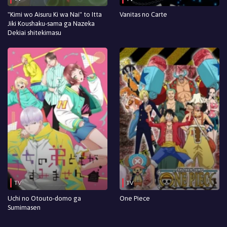
"Kimi wo Aisuru Ki wa Nai" to Itta
Vanitas no Carte
Jiki Koushaku-sama ga Nazeka
Dekiai shitekimasu
TV
TV
Uchi no Otouto-domo ga
One Piece
Sumimasen