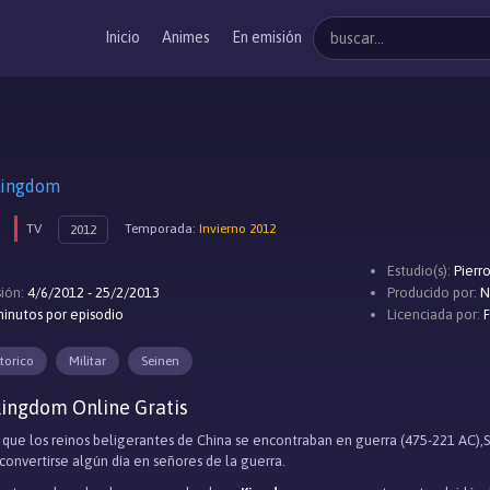
Inicio
Animes
En emisión
ingdom
TV
Temporada:
Invierno 2012
2012
Estudio(s):
Pierr
ión:
4/6/2012 - 25/2/2013
Producido por:
N
inutos por episodio
Licenciada por:
torico
Militar
Seinen
ingdom Online Gratis
 que los reinos beligerantes de China se encontraban en guerra (475-221 AC),S
convertirse algún día en señores de la guerra.