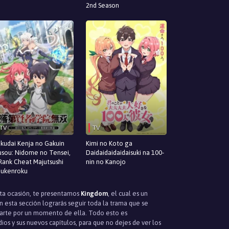
2nd Season
TV
TV
kudai Kenja no Gakuin
Kimi no Koto ga
sou: Nidome no Tensei,
Daidaidaidaidaisuki na 100-
Rank Cheat Majutsushi
nin no Kanojo
ukenroku
sta ocasión, te presentamos
Kingdom
, el cual es un
esta sección lograrás seguir toda la trama que se
rtarte por un momento de ella. Todo esto es
os y sus nuevos capítulos, para que no dejes de ver los