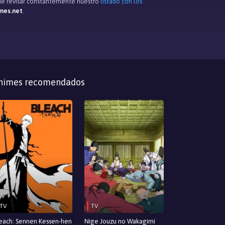
s de revisar constantemente nuestro
listado con los
mes.net
.
nimes recomendados
TV
TV
each: Sennen Kessen-hen
Nige Jouzu no Wakagimi