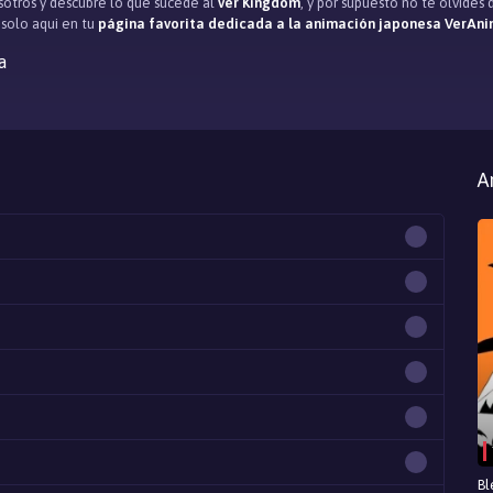
otros y descubre lo que sucede al
ver Kingdom
, y por supuesto no te olvidé
, solo aqui en tu
página favorita dedicada a la animación japonesa VerAni
a
A
Bl