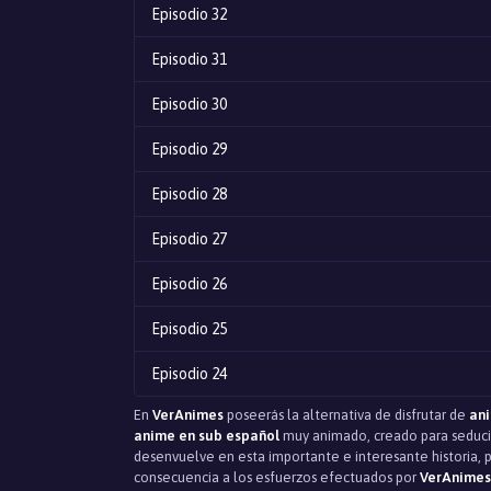
Episodio 32
Episodio 31
Episodio 30
Episodio 29
Episodio 28
Episodio 27
Episodio 26
Episodio 25
Episodio 24
En
VerAnimes
poseerás la alternativa de disfrutar de
ani
Episodio 23
anime en sub español
muy animado, creado para seducir
desenvuelve en esta importante e interesante historia, 
Episodio 22
consecuencia a los esfuerzos efectuados por
VerAnimes