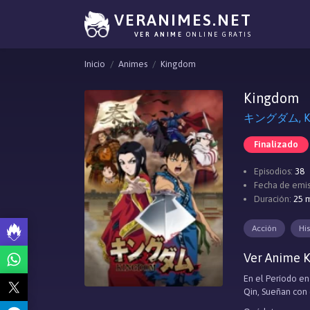
VERANIMES.NET
VER ANIME
ONLINE GRATIS
Inicio
Animes
Kingdom
Kingdom
キングダム, K
Finalizado
Episodios:
38
Fecha de emis
Duración:
25 m
Acción
His
Ver Anime K
En el Período en
Qin, Sueñan con 