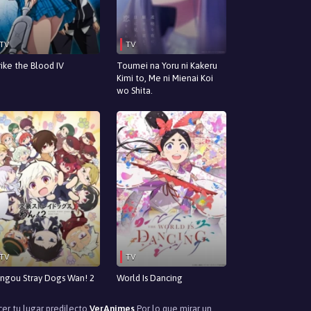
TV
TV
rike the Blood IV
Toumei na Yoru ni Kakeru
Kimi to, Me ni Mienai Koi
wo Shita.
TV
TV
ngou Stray Dogs Wan! 2
World Is Dancing
cer tu lugar predilecto
VerAnimes
Por lo que mirar un