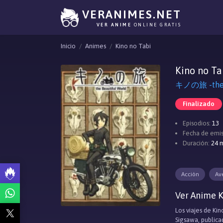
VERANIMES.NET
VER ANIME
ONLINE GRATIS
Inicio
Animes
Kino no Tabi
Kino no Ta
キノの旅 -the Be
Finalizado
Episodios:
13
Fecha de emis
Duración:
24 m
Acción
Av
Ver Anime K
Los viajes de Kin
Sigsawa, publica