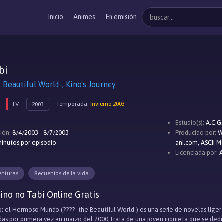
Inicio
Animes
En emisión
bi
autiful World-, Kino's Journey
TV
Temporada:
Invierno 2003
2003
Estudio(s):
A.C.G
ión:
8/4/2003 - 8/7/2003
Producido por:
W
inutos por episodio
ani.com, ASCII 
Licenciada por:
A
enturas
Recuentos de la vida
ino no Tabi Online Gratis
o: el Hermoso Mundo (???? -the Beautiful World-) es una serie de novelas ligeras
das por primera vez en marzo del 2000,Trata de una joven inquieta que se de