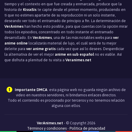
tiempo y el contexto en que fue creada y enmarcada, produce que la
historia de
KissxSis
te capte desde el primer momento, produciendo en
ti que no estimes apartarte de su reproducción ni un solo instante,
deseando ver todo el entramado de principio a fin. La determinación de
VerAnimes
han hecho esto posible, para que cuentas con la opción mirar
todos los episodios, concentrado en todo instante el entramado
desarrollado. En
VerAnimes
, una de las más notables webs para
ver
anime online
localizarás material de lujo, el cuál será de tu mejor
deleite para
ver anime gratis
cada vez que así lo desees. Desperdiciar
la alternativa de ver el mejor
anime en sub español
no es viable. Así
que disfruta a plenitud de tu visita a
Veranimes.net
Importante DMCA
: esta página web no guarda ningún archivo de
video en nuestros servidores, ni brindamos enlaces directos.
Todo el contenido es procionado por terceros y no tenemos relación
alguna con ellos.
VerAnimes.net
- © Copyright 2026
Términos y condiciones
-
Política de privacidad