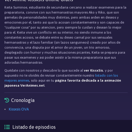
Keita Suminoe, estudiante de secundaria cercano a realizar examenes para la
preparatoria, convive con sus hermanastras mayores Ako y Riko, que son
gemelas de personalidades muy distintas, pero ambas arden en deseos y
emociones por el, tanto asi que lo acosan constantemente y son capaces de
"cualquier cosa" por su atencion, pero siempre lo cuidan y desean lo mejor
para el. Keita vive un conflicto en su interior, no siendo inmune a los
constantes acosos, se debate entre su deseo carnal por sus sensuales
hermanastras y el lazo familiar (sin lazos sanguineos) creado por años de
convivencia, una disputa por el amor de un joven, un trio amoroso,
desplegado con humor y muchas situaciones picantes, Keita se prepara para
pasar sus examenes y asi poder asistir a la misma preparatoria que sus
adoradas hermanastras.
Quédate con nosotros y descubre lo que sucede al
ver KissxSis
, y por
supuesto no te olvidés de revisar constantemente nuestro
listado con los
mejores animes
, solo aqui en tu
página favorita dedicada a la animación
japonesa VerAnimes.net
.
Cronología
Kissxsis OVA
Listado de episodios