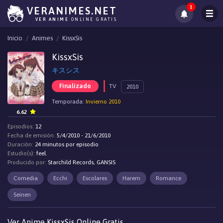
1
VERANIMES.NET
VER ANIME
ONLINE GRATIS
Inicio
Animes
KissxSis
KissxSis
キスシス
Finalizado
TV
2010
Temporada:
Invierno 2010
6.62
Episodios:
12
Fecha de emisión:
5/4/2010 - 21/6/2010
Duración:
24 minutos por episodio
Estudio(s):
feel.
Producido por:
Starchild Records, GANSIS
Comedia
Ecchi
Escolares
Harem
Romance
Seinen
Ver Anime KissxSis Online Gratis