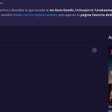
o...
otros y descubre lo que sucede al
ver Kono Danshi, Uchuujin to Tatakaem
 nuestro
listado con los mejores animes
, solo aqui en tu
página favorita ded
A
So
Ho