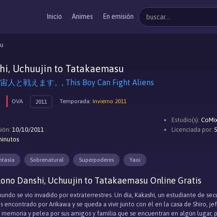
Inicio
Animes
En emisión
su
hi, Uchuujin to Tatakaemasu
戦えます。, This Boy Can Fight Aliens
OVA
Temporada:
Invierno 2011
2011
Estudio(s):
CoMix
ión:
10/10/2011
Licenciada por:
S
minutos
ntasía
Sobrenatural
Superpoderes
Yaoi
ono Danshi, Uchuujin to Tatakaemasu Online Gratis
undo se vio invadido por extraterrestres. Un día, Kakashi, un estudiante de sec
s encontrado por Arikawa y se queda a vivir junto con él en la casa de Shiro, je
a memoria y pelea por sus amigos y familia que se encuentran en algún lugar, 