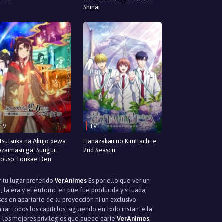
Shinai
TV
TV
tsutsuka na Akujo dewa
Hanazakari no Kimitachi e
zaimasu ga: Suuguu
2nd Season
ouso Torikae Den
r tu lugar preferido
VerAnimes
Es por ello que ver un
 la era y el entorno en que fue producida y situada,
es en apartarte de su proyección ni un exclusivo
rar todos los capítulos, siguiendo en todo instante la
e los mejores privilegios que puede darte
VerAnimes
,