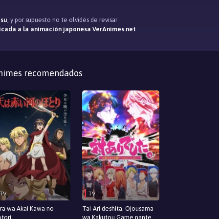
asu
, y por supuesto no te olvidés de revisar
icada a la animación japonesa VerAnimes.net
.
nimes recomendados
TV
TV
ra wa Akai Kawa no
Tai-Ari deshita. Ojousama
tori
wa Kakutou Game nante