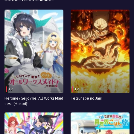
Episodio 10
Episodio 9
Episodio 8
Episodio 7
Episodio 6
Episodio 5
Episodio 4
TV
TV
Episodio 3
Heroine? Seijo? Iie, All Works Maid
Tetsunabe no Jan!
desu (Hokori)!
Episodio 2
Episodio 1