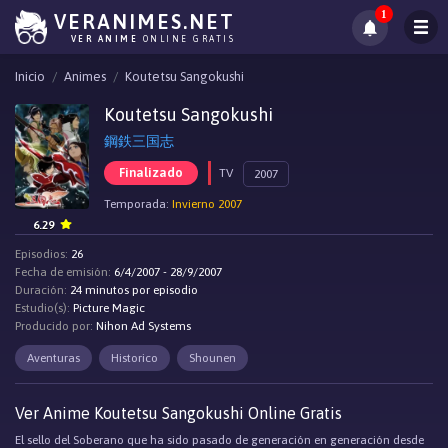
1
VERANIMES.NET
VER ANIME
ONLINE GRATIS
Inicio
Animes
Koutetsu Sangokushi
Koutetsu Sangokushi
鋼鉄三国志
Finalizado
TV
2007
Temporada:
Invierno 2007
6.29
Episodios:
26
Fecha de emisión:
6/4/2007 - 28/9/2007
Duración:
24 minutos por episodio
Estudio(s):
Picture Magic
Producido por:
Nihon Ad Systems
Aventuras
Historico
Shounen
Ver Anime Koutetsu Sangokushi Online Gratis
El sello del Soberano que ha sido pasado de generación en generación desde