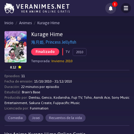
1
VERANIMES.NET
VER ANIME
ONLINE GRATIS
Inicio
Animes
Kurage Hime
Kurage Hime
海月姫, Princess Jellyfish
Finalizado
TV
2010
Temporada:
Invierno 2010
8.12
Episodios:
11
Fecha de emisión:
15/10/2010 - 31/12/2010
Duración:
22 minutos por episodio
Estudio(s):
Brain's Base
Producido por:
Dentsu, Genco, Kodansha, Fuji TV, Toho, Asmik Ace, Sony Music
Entertainment, Sakura Create, Fujipacific Music
Licenciada por:
Funimation
Comedia
Josei
Recuentos de la vida