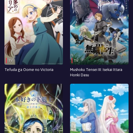
TV
TV
Tefuda ga Oome no Victoria
Mushoku Tensei III: Isekai Ittara
Honki Dasu