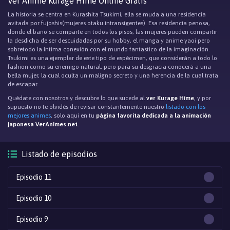
Ver Anime Kurage Hime Online Gratis
La historia se centra en Kurashita Tsukimi, ella se muda a una residencia
avitada por fujoshis(mujeres otaku intransigentes). Esa residencia penosa,
donde el baño se comparte en todos los pisos, las mujeres pueden compartir
la desdicha de ser descuidadas por su hobby, el manga y anime yaoi pero
sobretodo la íntima conexión con el mundo fantastico de la imaginación.
Tsukimi es una ejemplar de este tipo de espécimen, que considerán a todo lo
fashion como su enemigo natural, pero para su desgracia conocerá a una
bella mujer, la cual oculta un maligno secreto y una herencia de la cual trata
de escapar.
Quédate con nosotros y descubre lo que sucede al
ver Kurage Hime
, y por
supuesto no te olvidés de revisar constantemente nuestro
listado con los
mejores animes
, solo aqui en tu
página favorita dedicada a la animación
japonesa VerAnimes.net
.
Listado de episodios
Episodio 11
Episodio 10
Episodio 9