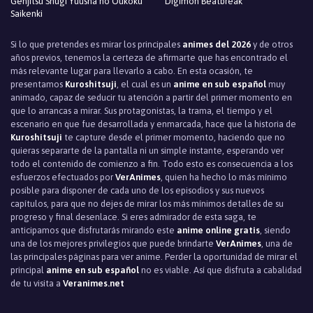
Genjitsu Shugi Yuusha no Oukoku
Digimon Beatbreak
Saikenki
Si lo que pretendes es mirar los principales
animes del 2026
y de otros
años previos, tenemos la certeza de afirmarte que has encontrado el
más relevante lugar para llevarlo a cabo. En esta ocasión, te
presentamos
Kuroshitsuji
, el cual es un
anime en sub español
muy
animado, capaz de seducir tu atención a partir del primer momento en
que lo arrancas a mirar. Sus protagonistas, la trama, el tiempo y el
escenario en que fue desarrollada y enmarcada, hace que la historia de
Kuroshitsuji
te capture desde el primer momento, haciendo que no
quieras separarte de la pantalla ni un simple instante, esperando ver
todo el contenido de comienzo a fin. Todo esto es consecuencia a los
esfuerzos efectuados por
VerAnimes
, quien ha hecho lo más mínimo
posible para disponer de cada uno de los episodios y sus nuevos
capítulos, para que no dejes de mirar los más mínimos detalles de su
progreso y final desenlace. Si eres admirador de esta saga, te
anticipamos que disfrutarás mirando este
anime online gratis
, siendo
una de los mejores privilegios que puede brindarte
VerAnimes
, una de
las principales páginas para ver anime. Perder la oportunidad de mirar el
principal
anime en sub español
no es viable. Así que disfruta a cabalidad
de tu visita a
Veranimes.net