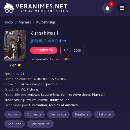
1
VERANIMES.NET
VER ANIME
ONLINE GRATIS
Inicio
Animes
Kuroshitsuji
Kuroshitsuji
黒執事, Black Butler
Finalizado
TV
2008
Temporada:
Invierno 2008
7.67
Episodios:
24
Fecha de emisión:
3/10/2008 - 27/3/2009
Duración:
24 minutos por episodio
Estudio(s):
A-1 Pictures
Producido por:
Aniplex, Square Enix, Yomiko Advertising, Mainichi
Broadcasting System, Movic, Trinity Sound
Licenciada por:
Funimation, Aniplex of America
Acción
Comedia
Demonios
Fantasía
Historico
Shounen
Sobrenatural