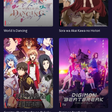
Episodio 3
Episodio 2
TV
TV
Episodio 1
World Is Dancing
Sora wa Akai Kawa no Hotori
TV
TV