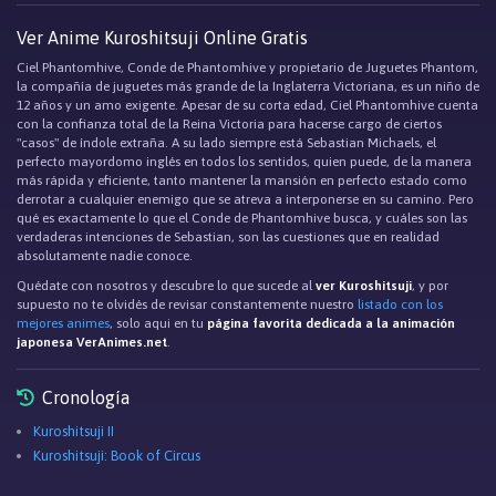
Ver Anime Kuroshitsuji Online Gratis
Ciel Phantomhive, Conde de Phantomhive y propietario de Juguetes Phantom,
la compañía de juguetes más grande de la Inglaterra Victoriana, es un niño de
12 años y un amo exigente. Apesar de su corta edad, Ciel Phantomhive cuenta
con la confianza total de la Reina Victoria para hacerse cargo de ciertos
"casos" de índole extraña. A su lado siempre está Sebastian Michaels, el
perfecto mayordomo inglés en todos los sentidos, quien puede, de la manera
más rápida y eficiente, tanto mantener la mansión en perfecto estado como
derrotar a cualquier enemigo que se atreva a interponerse en su camino. Pero
qué es exactamente lo que el Conde de Phantomhive busca, y cuáles son las
verdaderas intenciones de Sebastian, son las cuestiones que en realidad
absolutamente nadie conoce.
Quédate con nosotros y descubre lo que sucede al
ver Kuroshitsuji
, y por
supuesto no te olvidés de revisar constantemente nuestro
listado con los
mejores animes
, solo aqui en tu
página favorita dedicada a la animación
japonesa VerAnimes.net
.
Cronología
Kuroshitsuji II
Kuroshitsuji: Book of Circus