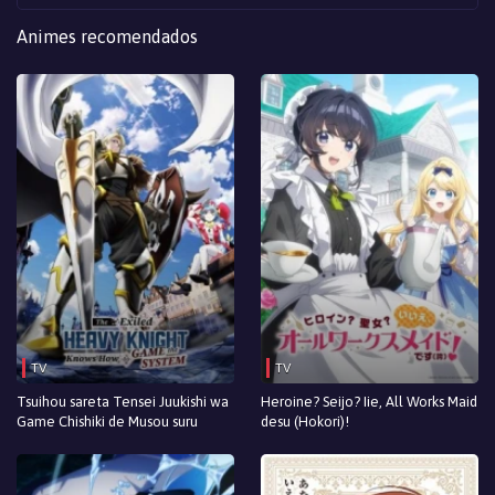
Animes recomendados
TV
TV
Tsuihou sareta Tensei Juukishi wa
Heroine? Seijo? Iie, All Works Maid
Game Chishiki de Musou suru
desu (Hokori)!