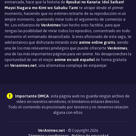
enmarcada, hace que la historia de
Kyoukai no Kanata: Idol Saiban!
Mayoi Nagara mo Kimi wo Sabaku Tami
te atrape desde el primer
momento, haciendo que no estimes retirarte de su reproducción ni un
simple momento, queriendo mirar todo el argumento de comienzo a
fin. Los esfuerzos de
VerAnimes
han hecho esto factible, para que
tengas las posibilidad de mirar todos los episodios, concentrado en todo
momento el entramado desarrollado. Si eres aficionado de esta saga, te
adelantamos que disfrutarás mirando este
anime online gratis
, siendo
una de los más relevantes privilegios que puede ofrecerte
VerAnimes
,
una de las más importantes páginas para ver anime. No desaproveches la
oportunidad de ver el mejor
anime en sub español
de forma gratuita
en
Veranimes.net
, una alternativa compleja de emparejar.
Importante DMCA
: esta página web no guarda ningún archivo de
video en nuestros servidores, ni brindamos enlaces directos.
Todo el contenido es procionado por terceros y no tenemos relación
alguna con ellos.
VerAnimes.net
- © Copyright 2026
Términos y condiciones
-
Política de privacidad