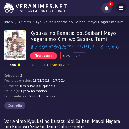
1
VERANIMES.NET
VER ANIME
ONLINE GRATIS
Inicio
Animes
Kyoukai no Kanata: Idol Saiban! Mayoi Nagara mo Kimi 
Kyoukai no Kanata: Idol Saiban! Mayoi
Nagara mo Kimi wo Sabaku Tami
きょうかいのかなた アイドル裁判！～迷いながらも君を裁く民～, Beyond the Boundary: Idol Trial!
Finalizado
OVA
2013
6.56
Temporada:
Invierno 2013
Episodios:
5
Fecha de emisión:
18/11/2013 - 2/7/2014
Duración:
8 minutos por episodio
Estudio(s):
Kyoto Animation
Licenciada por:
Sentai Filmworks
Comedia
Ver Anime Kyoukai no Kanata: Idol Saiban! Mayoi Nagara
mo Kimi wo Sabaku Tami Online Gratis