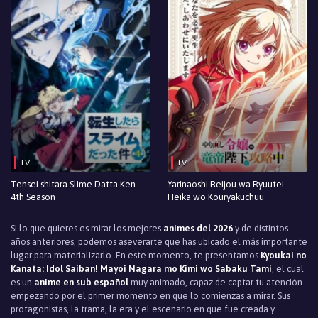
TV
TV
Tensei shitara Slime Datta Ken
Yarinaoshi Reijou wa Ryuutei
4th Season
Heika wo Kouryakuchuu
Si lo que quieres es mirar los mejores
animes del 2026
y de distintos
años anteriores, podemos aseverarte que has ubicado el más importante
lugar para materializarlo. En este momento, te presentamos
Kyoukai no
Kanata: Idol Saiban! Mayoi Nagara mo Kimi wo Sabaku Tami
, el cual
es un
anime en sub español
muy animado, capaz de captar tu atención
empezando por el primer momento en que lo comienzas a mirar. Sus
protagonistas, la trama, la era y el escenario en que fue creada y