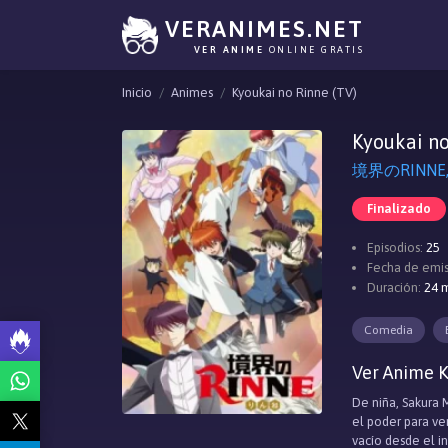
VERANIMES.NET
VER ANIME
ONLINE GRATIS
Inicio
Animes
Kyoukai no Rinne (TV)
Kyoukai no
境界のRINNE, 
Finalizado
Episodios:
25
Fecha de emis
Duración:
24 m
Comedia
Ver Anime K
De niña, Sakura 
el poder para ve
vacío desde el i