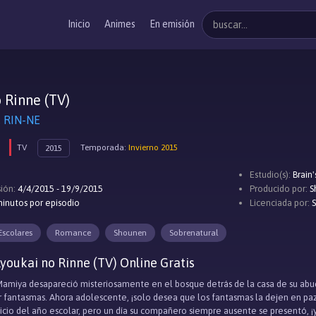
Inicio
Animes
En emisión
 Rinne (TV)
RIN-NE
TV
Temporada:
Invierno 2015
2015
Estudio(s):
Brain'
ión:
4/4/2015 - 19/9/2015
Producido por:
S
inutos por episodio
Licenciada por:
S
Escolares
Romance
Shounen
Sobrenatural
youkai no Rinne (TV) Online Gratis
Mamiya desapareció misteriosamente en el bosque detrás de la casa de su abue
r fantasmas. Ahora adolescente, ¡solo desea que los fantasmas la dejen en paz!
nicio del año escolar, pero un día su compañero siempre ausente se presentó, 