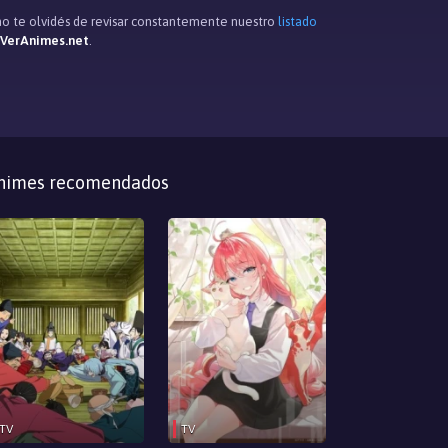
 no te olvidés de revisar constantemente nuestro
listado
 VerAnimes.net
.
nimes recomendados
TV
TV