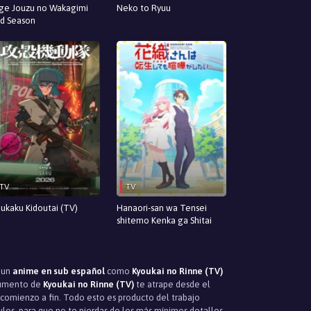
ge Jouzu no Wakagimi
Neko to Ryuu
d Season
TV
TV
ukaku Kidoutai (TV)
Hanaori-san wa Tensei
shitemo Kenka ga Shitai
r un
anime en sub español
como
Kyoukai no Rinne (TV)
rgumento de
Kyoukai no Rinne (TV)
te atrape desde el
comienzo a fin. Todo esto es producto del trabajo
ulos, para que no te pierdas de los más mínimos detalles