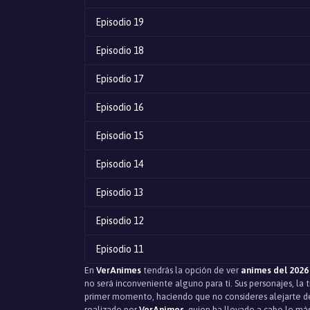
Episodio 19
Episodio 18
Episodio 17
Episodio 16
Episodio 15
Episodio 14
Episodio 13
Episodio 12
Episodio 11
En
VerAnimes
tendrás la opción de ver
animes del 2026
Episodio 10
no será inconveniente alguno para ti. Sus personajes, la
primer momento, haciendo que no consideres alejarte de
Episodio 9
realizado por
VerAnimes
, quien ha llevado a cabo lo má