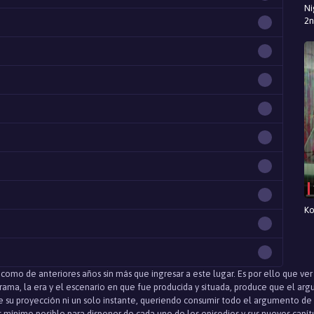
Ni
2n
Ko
como de anteriores años sin más que ingresar a este lugar. Es por ello que ve
 trama, la era y el escenario en que fue producida y situada, produce que el a
 su proyección ni un solo instante, queriendo consumir todo el argumento de 
s mínimo posible para disponer de cada uno de los episodios y sus nuevos capít