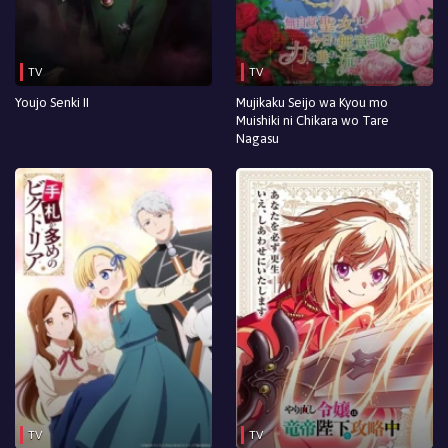
TV
TV
Youjo Senki II
Mujikaku Seijo wa Kyou mo
Muishiki ni Chikara wo Tare
Nagasu
TV
TV