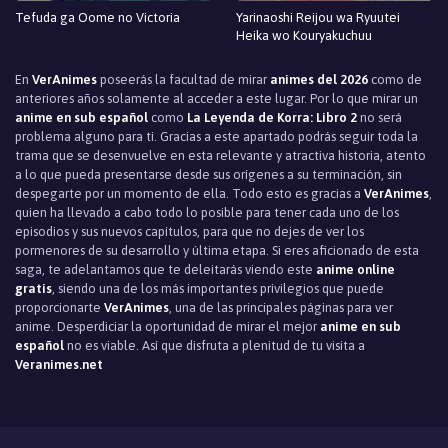
Tefuda ga Oome no Victoria
Yarinaoshi Reijou wa Ryuutei
Heika wo Kouryakuchuu
En
VerAnimes
poseerás la facultad de mirar
animes del 2026
como de
anteriores años solamente al acceder a este lugar. Por lo que mirar un
anime en sub español
como
La Leyenda de Korra: Libro 2
no será
problema alguno para ti. Gracias a este apartado podrás seguir toda la
trama que se desenvuelve en esta relevante y atractiva historia, atento
a lo que pueda presentarse desde sus orígenes a su terminación, sin
despegarte por un momento de ella. Todo esto es gracias a
VerAnimes
,
quien ha llevado a cabo todo lo posible para tener cada uno de los
episodios y sus nuevos capítulos, para que no dejes de ver los
pormenores de su desarrollo y última etapa. Si eres aficionado de esta
saga, te adelantamos que te deleitarás viendo este
anime online
gratis
, siendo una de los más importantes privilegios que puede
proporcionarte
VerAnimes
, una de las principales páginas para ver
anime. Desperdiciar la oportunidad de mirar el mejor
anime en sub
español
no es viable. Así que disfruta a plenitud de tu visita a
Veranimes.net