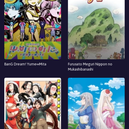
Episodio 23
Episodio 22
Episodio 21
Episodio 20
Episodio 19
TV
TV
Episodio 18
BanG Dream! Yume∞Mita
Furusato Meguri Nippon no
Mukashibanashi
Episodio 17
Episodio 16
Episodio 15
Episodio 14
Episodio 13