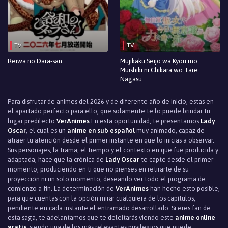
Episodio 12
Episodio 11
TV
TV
Episodio 10
Reiwa no Dara-san
Mujikaku Seijo wa Kyou mo
Episodio 9
Muishiki ni Chikara wo Tare
Nagasu
Episodio 8
Para disfrutar de animes del 2026 y de diferente año de inicio, estas en
el apartado perfecto para ello, que solamente te lo puede brindar tu
Episodio 7
lugar predilecto
VerAnimes
En esta oportunidad, te presentamos
Lady
Oscar
, el cual es un
anime en sub español
muy animado, capaz de
Episodio 6
atraer tu atención desde el primer instante en que lo inicias a observar.
Sus personajes, la trama, el tiempo y el contexto en que fue producida y
Episodio 5
adaptada, hace que la crónica de
Lady Oscar
te capte desde el primer
momento, produciendo en ti que no pienses en retirarte de su
Episodio 4
proyección ni un solo momento, deseando ver todo el programa de
comienzo a fin. La determinación de
VerAnimes
han hecho esto posible,
Episodio 3
para que cuentas con la opción mirar cualquiera de los capítulos,
pendiente en cada instante el entramado desarrollado. Si eres fan de
Episodio 2
esta saga, te adelantamos que te deleitarás viendo este
anime online
gratis
, siendo una de los más relevantes privilegios que puede