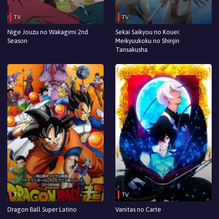
Episodio 4
TV
TV
Episodio 3
Nige Jouzu no Wakagimi 2nd
Sekai Saikyou no Kouei:
Season
Meikyuukoku no Shinjin
Episodio 2
Tansakusha
Episodio 1
TV
TV
Dragon Ball Super Latino
Vanitas no Carte