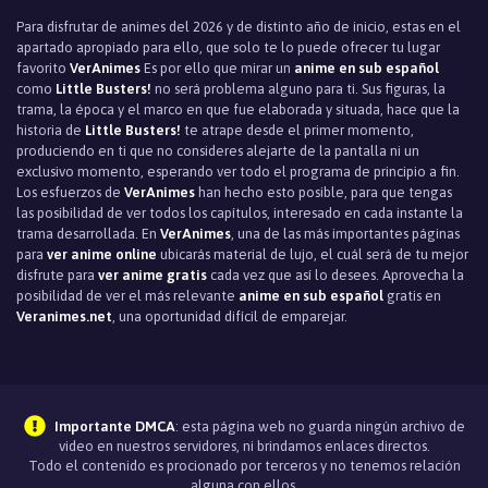
Para disfrutar de animes del 2026 y de distinto año de inicio, estas en el
apartado apropiado para ello, que solo te lo puede ofrecer tu lugar
favorito
VerAnimes
Es por ello que mirar un
anime en sub español
como
Little Busters!
no será problema alguno para ti. Sus figuras, la
trama, la época y el marco en que fue elaborada y situada, hace que la
historia de
Little Busters!
te atrape desde el primer momento,
produciendo en ti que no consideres alejarte de la pantalla ni un
exclusivo momento, esperando ver todo el programa de principio a fin.
Los esfuerzos de
VerAnimes
han hecho esto posible, para que tengas
las posibilidad de ver todos los capítulos, interesado en cada instante la
trama desarrollada. En
VerAnimes
, una de las más importantes páginas
para
ver anime online
ubicarás material de lujo, el cuál será de tu mejor
disfrute para
ver anime gratis
cada vez que así lo desees. Aprovecha la
posibilidad de ver el más relevante
anime en sub español
gratis en
Veranimes.net
, una oportunidad difícil de emparejar.
Importante DMCA
: esta página web no guarda ningún archivo de
video en nuestros servidores, ni brindamos enlaces directos.
Todo el contenido es procionado por terceros y no tenemos relación
alguna con ellos.