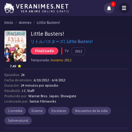
1
VERANIMES.NET
VER ANIME
ONLINE GRATIS
Inicio
Animes
Little Busters!
Little Busters!
リトルバスターズ!, Little Busters!
Finalizado
TV
2012
Temporada:
Invierno 2012
7.49
Episodios:
26
Fecha de emisión:
6/10/2012 - 6/4/2013
Duración:
24 minutos por episodio
Estudio(s):
J.C.Staff
Producido por:
Warner Bros. Japan, Showgate
Licenciada por:
Sentai Filmworks
Comedia
Drama
Escolares
Recuentos de la vida
Sobrenatural