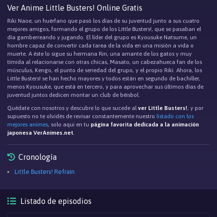
Ver Anime Little Busters! Online Gratis
Riki Naoe, un huérfano que pasó los días de su juventud junto a sus cuatro
mejores amigos, formando el grupo de los Little Busters!, que se pasaban el
día gamberreando y jugando. El líder del grupo es Kyousuke Natsume, un
hombre capaz de convertir cada tarea de la vida en una misión a vida o
muerte. A éste lo sigue su hermana Rin, una amante de los gatos y muy
tímida al relacionarse con otras chicas, Masato, un cabezahueca fan de los
músculus, Kengo, el punto de seriedad del grupo, y el propio Riki. Ahora, los
Little Busters! se han hecho mayores y todos están en segundo de bachiller,
menos Kyousuke, que está en tercero, y para aprovechar sus últimos días de
juventud juntos dedicen montar un club de béisbol.
Quédate con nosotros y descubre lo que sucede al
ver Little Busters!
, y por
supuesto no te olvidés de revisar constantemente nuestro
listado con los
mejores animes
, solo aqui en tu
página favorita dedicada a la animación
japonesa VerAnimes.net
.
Cronología
Little Busters! Refrain
Listado de episodios