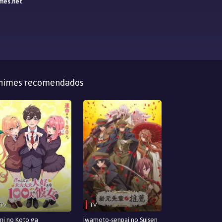
mes.net
.
nimes recomendados
TV
TV
mi no Koto ga
Iwamoto-senpai no Suisen