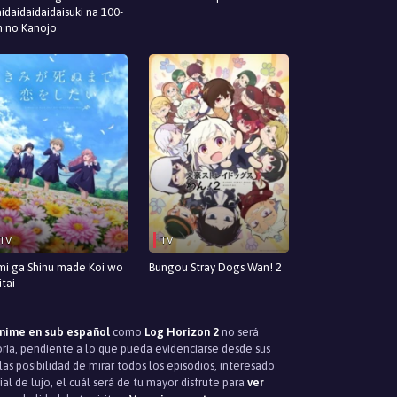
idaidaidaidaisuki na 100-
n no Kanojo
TV
TV
mi ga Shinu made Koi wo
Bungou Stray Dogs Wan! 2
itai
nime en sub español
como
Log Horizon 2
no será
oria, pendiente a lo que pueda evidenciarse desde sus
as posibilidad de mirar todos los episodios, interesado
l de lujo, el cuál será de tu mayor disfrute para
ver