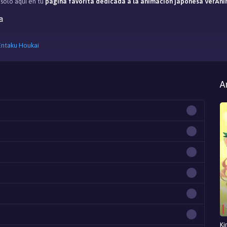
, solo aqui en tu
página favorita dedicada a la animación japonesa VerAni
a
Entaku Houkai
A
Ki