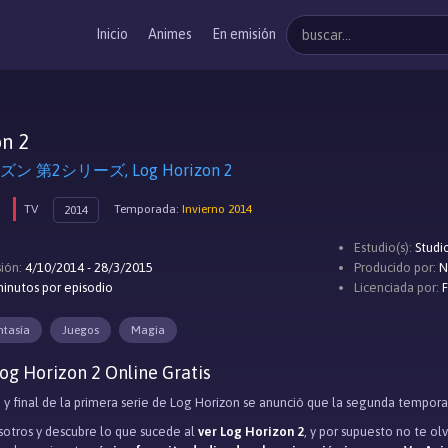
Inicio
Animes
En emisión
on 2
 第2シリーズ, Log Horizon 2
TV
Temporada:
Invierno 2014
2014
Estudio(s):
Studi
ión:
4/10/2014 - 28/3/2015
Producido por:
N
inutos por episodio
Licenciada por:
F
ntasía
Juegos
Magia
og Horizon 2 Online Gratis
5 y final de la primera serie de Log Horizon se anunció que la segunda tempora
otros y descubre lo que sucede al
ver Log Horizon 2
, y por supuesto no te o