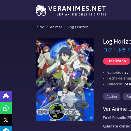
VERANIMES.NET
VER ANIME
ONLINE GRATIS
Inicio
Animes
Log Horizon 2
Log Horiz
ログ・ホライズン
Finalizado
Episodios:
25
Fecha de emis
Duración:
24 m
Acción
Fa
Ver Anime L
En el Episodio 2
Quédate con nos