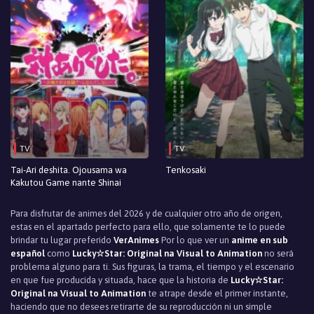
TV
TV
Tai-Ari deshita. Ojousama wa
Tenkosaki
Kakutou Game nante Shinai
Para disfrutar de animes del 2026 y de cualquier otro año de origen,
estas en el apartado perfecto para ello, que solamente te lo puede
brindar tu lugar preferido
VerAnimes
Por lo que ver un
anime en sub
español
como
Lucky☆Star: Original na Visual to Animation
no será
problema alguno para ti. Sus figuras, la trama, el tiempo y el escenario
en que fue producida y situada, hace que la historia de
Lucky☆Star:
Original na Visual to Animation
te atrape desde el primer instante,
haciendo que no desees retirarte de su reproducción ni un simple