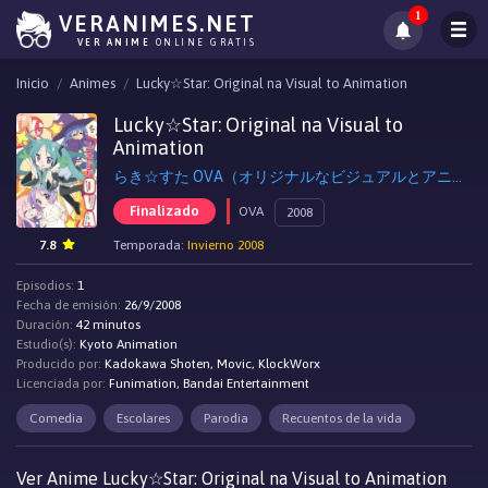
1
VERANIMES.NET
VER ANIME
ONLINE GRATIS
Inicio
Animes
Lucky☆Star: Original na Visual to Animation
Lucky☆Star: Original na Visual to
Animation
らき☆すた OVA（オリジナルなビジュアルとアニメーション）, Lucky☆Star OVA
Finalizado
OVA
2008
7.8
Temporada:
Invierno 2008
Episodios:
1
Fecha de emisión:
26/9/2008
Duración:
42 minutos
Estudio(s):
Kyoto Animation
Producido por:
Kadokawa Shoten, Movic, KlockWorx
Licenciada por:
Funimation, Bandai Entertainment
Comedia
Escolares
Parodia
Recuentos de la vida
Ver Anime Lucky☆Star: Original na Visual to Animation