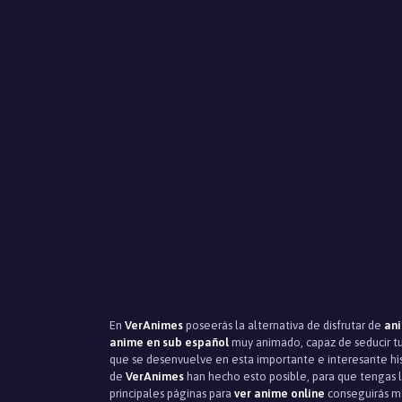
En
VerAnimes
poseerás la alternativa de disfrutar de
ani
anime en sub español
muy animado, capaz de seducir tu 
que se desenvuelve en esta importante e interesante his
de
VerAnimes
han hecho esto posible, para que tengas la
principales páginas para
ver anime online
conseguirás ma