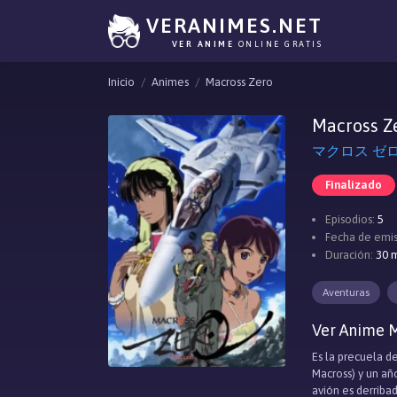
VERANIMES.NET
VER ANIME
ONLINE GRATIS
Inicio
Animes
Macross Zero
Macross Z
マクロス ゼロ, 
Finalizado
Episodios:
5
Fecha de emis
Duración:
30 m
Aventuras
Ver Anime M
Es la precuela d
Macross) y un añ
avión es derriba