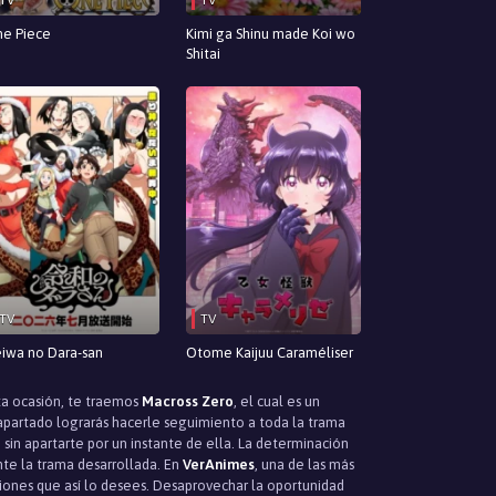
e Piece
Kimi ga Shinu made Koi wo
Shitai
TV
TV
iwa no Dara-san
Otome Kaijuu Caraméliser
ta ocasión, te traemos
Macross Zero
, el cual es un
e apartado lograrás hacerle seguimiento a toda la trama
sin apartarte por un instante de ella. La determinación
nte la trama desarrollada. En
VerAnimes
, una de las más
iones que así lo desees. Desaprovechar la oportunidad