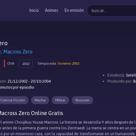
Inicio
Animes
En emisión
ero
Macross Zero
OVA
Temporada:
Invierno 2002
2002
Estudio(s):
Satel
ión:
21/12/2002 - 20/10/2004
Producido por:
B
inutos por episodio
Ciencia Ficción
Mecha
Militar
Shounen
across Zero Online Gratis
el anime Choujikuu Yousai Macross. La historia se desarrolla 9 años después de l
o antes de la primera guerra contra los Zentraedi. La trama se centra en un jov
do por un misterioso caza, con la capacidad de transformarse en un humanoid