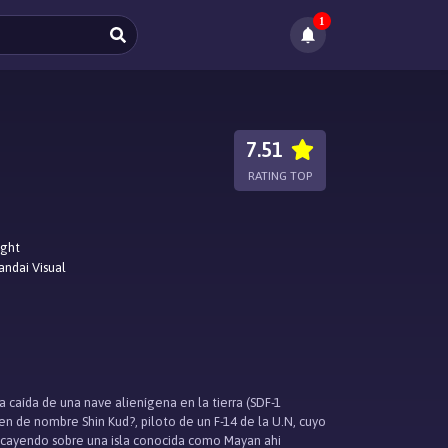
1
7.51
RATING TOP
ight
andai Visual
a caída de una nave alienígena en la tierra (SDF-1
en de nombre Shin Kud?, piloto de un F-14 de la U.N, cuyo
e cayendo sobre una isla conocida como Mayan ahi