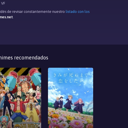
e VF
lvidés de revisar constantemente nuestro
listado con los
mes.net
.
nimes recomendados
TV
TV