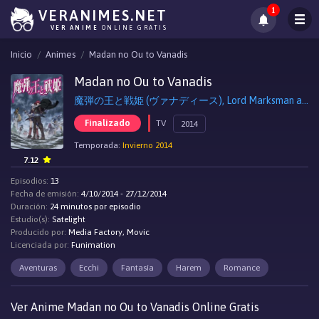
1
VERANIMES.NET
VER ANIME
ONLINE GRATIS
Inicio
Animes
Madan no Ou to Vanadis
Madan no Ou to Vanadis
魔弾の王と戦姫 (ヴァナディース), Lord Marksman and Vanadis
Finalizado
TV
2014
Temporada:
Invierno 2014
7.12
Episodios:
13
Fecha de emisión:
4/10/2014 - 27/12/2014
Duración:
24 minutos por episodio
Estudio(s):
Satelight
Producido por:
Media Factory, Movic
Licenciada por:
Funimation
Aventuras
Ecchi
Fantasía
Harem
Romance
Ver Anime Madan no Ou to Vanadis Online Gratis