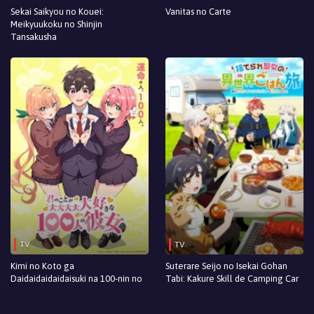
Episodio 1
Sekai Saikyou no Kouei:
Vanitas no Carte
Meikyuukoku no Shinjin
Tansakusha
TV
TV
Kimi no Koto ga
Suterare Seijo no Isekai Gohan
Daidaidaidaidaisuki na 100-nin no
Tabi: Kakure Skill de Camping Car
Kanojo
wo Shoukan shimashita