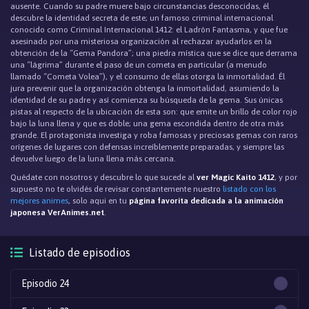
ausente. Cuando su padre muere bajo circunstancias desconocidas, él
descubre la identidad secreta de este; un famoso criminal internacional
conocido como Criminal Internacional 1412: el Ladrón Fantasma, y que fue
asesinado por una misteriosa organización al rechazar ayudarlos en la
obtención de la “Gema Pandora”; una piedra mística que se dice que derrama
una “lágrima” durante el paso de un cometa en particular (a menudo
llamado “Cometa Volea”), y el consumo de ellas otorga la inmortalidad. Él
jura prevenir que la organización obtenga la inmortalidad, asumiendo la
identidad de su padre y así comienza su búsqueda de la gema. Sus únicas
pistas al respecto de la ubicación de esta son: que emite un brillo de color rojo
bajo la luna llena y que es doble; una gema escondida dentro de otra más
grande. El protagonista investiga y roba famosas y preciosas gemas con raros
orígenes de lugares con defensas increíblemente preparadas, y siempre las
devuelve luego de la luna llena más cercana.
Quédate con nosotros y descubre lo que sucede al
ver Magic Kaito 1412
, y por
supuesto no te olvidés de revisar constantemente nuestro
listado con los
mejores animes
, solo aqui en tu
página favorita dedicada a la animación
japonesa VerAnimes.net
.
Listado de episodios
Episodio 24