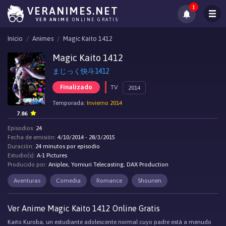
1
VERANIMES.NET
VER ANIME
ONLINE GRATIS
Inicio
Animes
Magic Kaito 1412
Magic Kaito 1412
まじっく快斗1412
Finalizado
TV
2014
Temporada:
Invierno 2014
7.86
Episodios:
24
Fecha de emisión:
4/10/2014 - 28/3/2015
Duración:
24 minutos por episodio
Estudio(s):
A-1 Pictures
Producido por:
Aniplex, Yomiuri Telecasting, DAX Production
Aventuras
Comedia
Romance
Shounen
Ver Anime Magic Kaito 1412 Online Gratis
Kaito Kuroba, un estudiante adolescente normal cuyo padre está a menudo