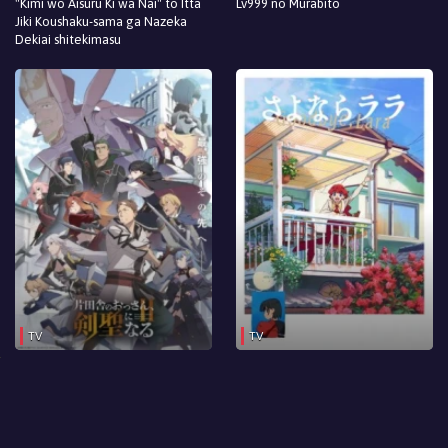
"Kimi wo Aisuru Ki wa Nai" to Itta
Lv999 no Murabito
Jiki Koushaku-sama ga Nazeka
Episodio 1
Dekiai shitekimasu
TV
TV
Katainaka no Ossan, Kensei ni
Sayonara Lara
Naru II
Si lo que pretendes es ver los principales
animes del 2026
y de otros
años previos, tenemos la certeza de certificarte que has ubicado el