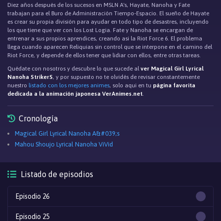
Diez años después de los sucesos en MSLN A's, Hayate, Nanoha y Fate
trabajan para el Buro de Administración Tiempo-Espacio. El sueño de Hayate
es crear su propia división para ayudar en todo tipo de desastres, incluyendo
los que tiene que ver con los Lost Logia. Fate y Nanoha se encargan de
entrenar a sus propios aprendices, creando asi la Riot Force 6. El problema
llega cuando aparecen Reliquias sin control que se interpone en el camino del
Riot Force, y depende de ellos tener que lidiar con ellos, entre otras tareas.
Quédate con nosotros y descubre lo que sucede al
ver Magical Girl Lyrical
Nanoha StrikerS
, y por supuesto no te olvidés de revisar constantemente
nuestro
listado con los mejores animes
, solo aqui en tu
página favorita
dedicada a la animación japonesa VerAnimes.net
.
Cronología
Magical Girl Lyrical Nanoha A&#039;s
Mahou Shoujo Lyrical Nanoha ViVid
Listado de episodios
Episodio 26
Episodio 25