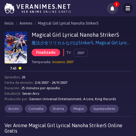
1
VERANIMES.NET
VER ANIME
ONLINE GRATIS
Inicio
Animes
Magical Girl Lyrical Nanoha StrikerS
Magical Girl Lyrical Nanoha StrikerS
魔法少女リリカルなのはStrikerS, Magical Girl Lyrical Nanoha StrikerS
Finalizado
TV
2007
Temporada:
Invierno 2007
7.63
Episodios:
26
Fecha de emisión:
2/4/2007 - 24/9/2007
Duración:
25 minutos por episodio
Estudio(s):
Seven Arcs
Producido por:
Geneon Universal Entertainment, A-Line, King Records
Acción
Comedia
Drama
Magia
Superpoderes
Ver Anime Magical Girl Lyrical Nanoha StrikerS Online
Gratis