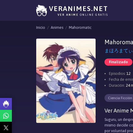
VERANIMES.NET
VER ANIME
ONLINE GRATIS
Inicio
Animes
Mahoromatic
Mahoroma
まほろまてぃっく, 
Finalizado
Episodios:
12
Fecha de emis
Duración:
24 m
Ciencia Ficción
Ver Anime M
Suguru, un despr
mismo decide con
por voluntad pro