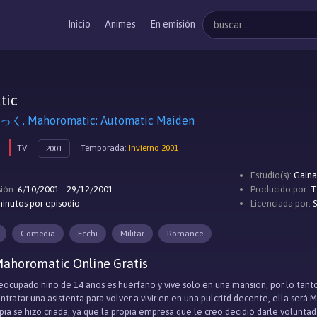
Inicio
Animes
En emisión
tic
Mahoromatic: Automatic Maiden
TV
Temporada:
Invierno 2001
2001
Estudio(s):
Gaina
ión:
6/10/2001 - 29/12/2001
Producido por:
T
inutos por episodio
Licenciada por:
Comedia
Ecchi
Militar
Romance
ahoromatic Online Gratis
eocupado niño de 14 años es huérfano y vive solo en una mansión, por lo tanto
tratar una asistenta para volver a vivir en en una pulcritd decente, ella ser
pia se hizo criada, ya que la propia empresa que le creo decidió darle voluntad