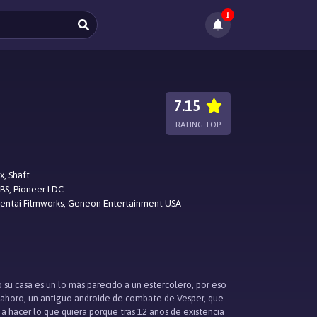
1
7.15
RATING TOP
x, Shaft
BS, Pioneer LDC
Sentai Filmworks, Geneon Entertainment USA
 su casa es un lo más parecido a un estercolero, por eso
á Mahoro, un antiguo androide de combate de Vesper, que
 a hacer lo que quiera porque tras 12 años de existencia