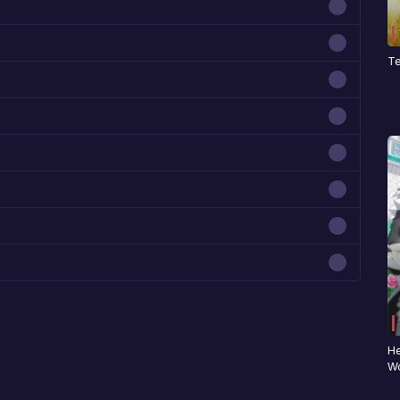
Te
He
Wo