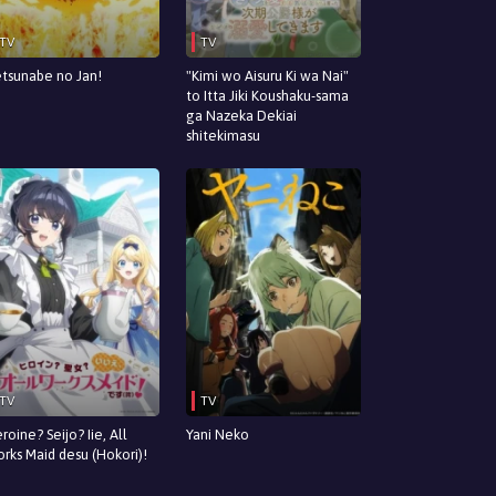
TV
TV
tsunabe no Jan!
"Kimi wo Aisuru Ki wa Nai"
to Itta Jiki Koushaku-sama
ga Nazeka Dekiai
shitekimasu
TV
TV
roine? Seijo? Iie, All
Yani Neko
rks Maid desu (Hokori)!