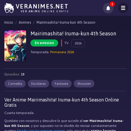
1
VERANIMES.NET
VER ANIME
ONLINE GRATIS
Inicio
Animes
Mairimashita! Iruma-kun 4th Season
Mairimashita! Iruma-kun 4th Season
En emision
TV
2026
Temporada:
Primavera 2026
Episodios:
18
Comedia
Escolares
Fantasía
Shounen
Ver Anime Mairimashita! Iruma-kun 4th Season Online
Gratis
Cuarta temporada
Quédate con nosotros y descubre lo que sucede al
ver Mairimashita! Iruma-
kun 4th Season
, y por supuesto no te olvidés de revisar constantemente
nuestro
listado con los mejores animes
, solo aqui en tu
página favorita