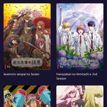
Episodio 2
Episodio 1
TV
TV
Iwamoto-senpai no Suisen
Hanazakari no Kimitachi e 2nd
Season